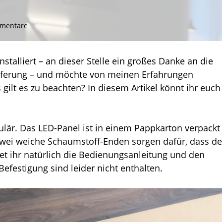
zu
mentare
Ausgepackt
und
installiert:
nstalliert – an dieser Stelle ein großes Danke an die
Das
ieferung – und möchte von meinen Erfahrungen
Philips
 gilt es zu beachten? In diesem Artikel könnt ihr euch
Hue
Aurelle
LED-
Panel
ulär. Das LED-Panel ist in einem Pappkarton verpackt
Zwei weiche Schaumstoff-Enden sorgen dafür, dass de
det ihr natürlich die Bedienungsanleitung und den
festigung sind leider nicht enthalten.