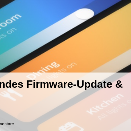
ndes Firmware-Update &
zu
mentare
5x