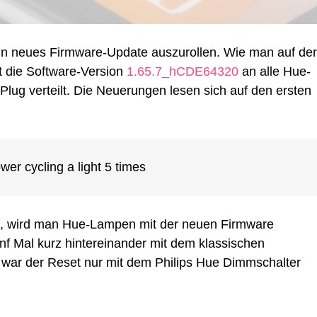
aus
und
an:
in neues Firmware-Update auszurollen. Wie man auf der
Kommendes
Firmware-
rt die Software-Version
1.65.7_hCDE64320
an alle Hue-
Update
Plug verteilt. Die Neuerungen lesen sich auf den ersten
&
mein
Kinder-
Problem
wer cycling a light 5 times
ch, wird man Hue-Lampen mit der neuen Firmware
f Mal kurz hintereinander mit dem klassischen
er war der Reset nur mit dem Philips Hue Dimmschalter