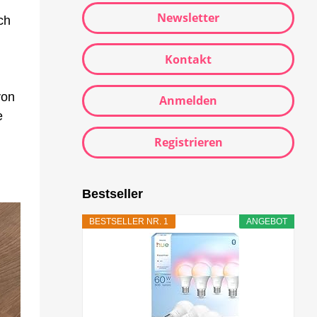
Newsletter
ch
Kontakt
von
Anmelden
e
Registrieren
Bestseller
BESTSELLER NR. 1
ANGEBOT