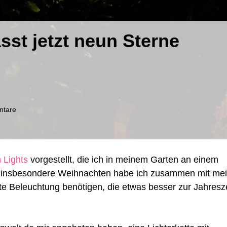
sst jetzt neun Sterne
zu
ntare
Mein
Hue
Smart
Plug
 Lights
vorgestellt, die ich in meinem Garten an einem
lässt
jetzt
d insbesondere Weihnachten habe ich zusammen mit me
neun
te Beleuchtung benötigen, die etwas besser zur Jahresze
Sterne
erstrahlen