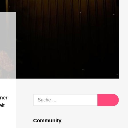
Suche
iner
nach:
it
Suche
Community