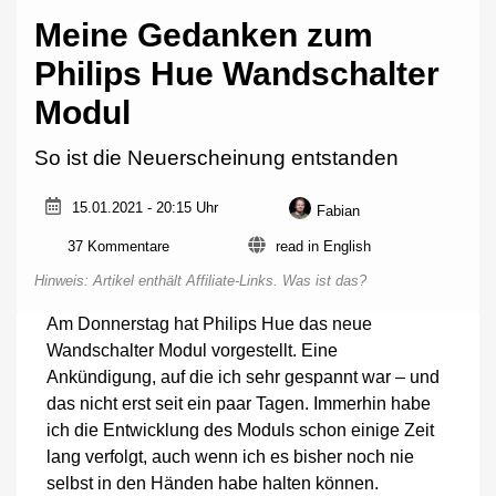
Meine Gedanken zum
Philips Hue Wandschalter
Modul
So ist die Neuerscheinung entstanden
15.01.2021 - 20:15 Uhr
Fabian
zu
37 Kommentare
read in English
Meine
Hinweis: Artikel enthält Affiliate-Links.
Was ist das?
Gedanken
zum
Am Donnerstag hat Philips Hue das neue
Philips
Wandschalter Modul vorgestellt. Eine
Hue
Wandschalter
Ankündigung, auf die ich sehr gespannt war – und
Modul
das nicht erst seit ein paar Tagen. Immerhin habe
ich die Entwicklung des Moduls schon einige Zeit
lang verfolgt, auch wenn ich es bisher noch nie
selbst in den Händen habe halten können.