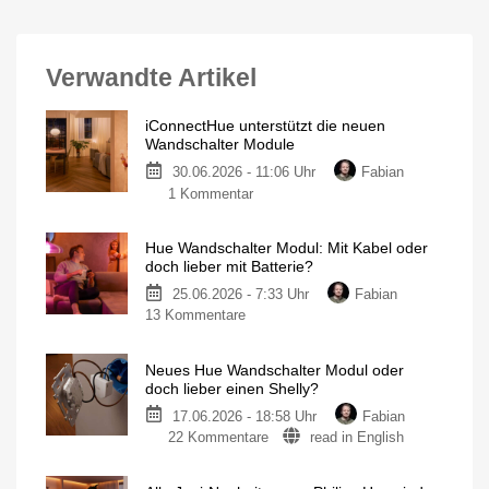
Verwandte Artikel
iConnectHue unterstützt die neuen
Wandschalter Module
30.06.2026 - 11:06 Uhr
Fabian
zu
1 Kommentar
iConnectHue
unterstützt
Hue Wandschalter Modul: Mit Kabel oder
die
doch lieber mit Batterie?
neuen
25.06.2026 - 7:33 Uhr
Fabian
Wandschalter
zu
13 Kommentare
Module
Hue
Mittlerweile
auch
Wandschalter
bei
Amazon
Neues Hue Wandschalter Modul oder
Modul:
gelistet
doch lieber einen Shelly?
Mit
17.06.2026 - 18:58 Uhr
Fabian
Kabel
zu
22 Kommentare
read in English
oder
Neues
doch
Hue
lieber