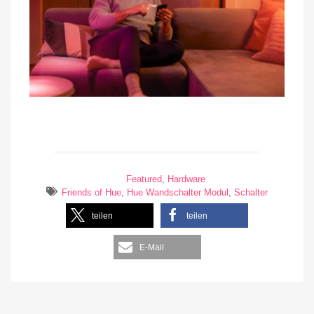
Featured
,
Hardware
Friends of Hue
,
Hue Wandschalter Modul
,
Schalter
teilen
teilen
E-Mail