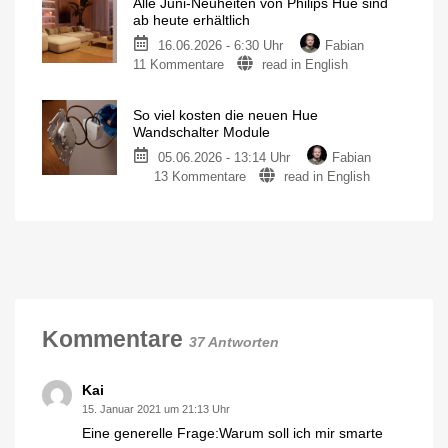
Alle Juni-Neuheiten von Philips Hue sind
Wandschalter
mit
ab heute erhältlich
Modul
Batterie?
16.06.2026 - 6:30 Uhr
Fabian
oder
Jetzt
im
zu
11 Kommentare
read in English
doch
Angebot
für
Alle
lieber
23
Euro
Juni-
einen
pro
So viel kosten die neuen Hue
Stück
Neuheiten
Shelly?
Wandschalter Module
von
Dumme
Lampe
05.06.2026 - 13:14 Uhr
Fabian
Philips
smart
machen
zu
13 Kommentare
read in English
Hue
So
sind
viel
ab
kosten
heute
die
erhältlich
neuen
Wandschalter-
Module
Hue
und
neue
Wandschalter
Play-
Leuchten
Module
als
Kommentare
Highlights
37 Antworten
Bis
zu
6
Ampere
Stromstärke
Kai
15. Januar 2021 um 21:13 Uhr
Eine generelle Frage:Warum soll ich mir smarte