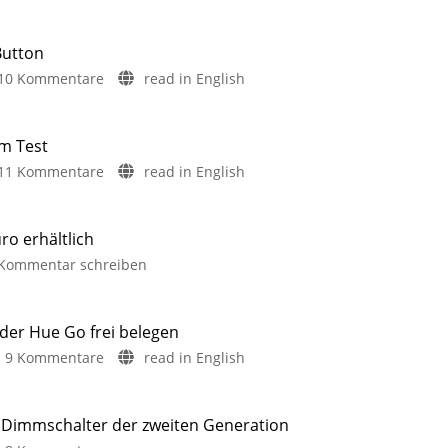
Button
zu
10 Kommentare
read in English
Erster
Eindruck
des
im Test
neuen
zu
11 Kommentare
read in English
Hue
Der
Smart
neue
Button
Philips
ro erhältlich
Kleiner
Hue
Schalter
zu
Kommentar schreiben
wird
Play
deutlich
Hue
größer
Wallwasher
Tap
im
Dial
der Hue Go frei belegen
Test
Switch
zu
9 Kommentare
read in English
Smarte
derzeit
Neuerscheinung
Community-
ausprobiert
für
Frage
32,90
der
Dimmschalter der zweiten Generation
Euro
Woche: