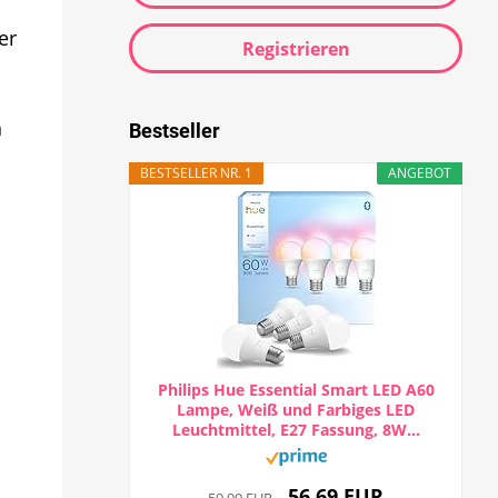
er
Registrieren
h
Bestseller
BESTSELLER NR. 1
ANGEBOT
Philips Hue Essential Smart LED A60
Lampe, Weiß und Farbiges LED
Leuchtmittel, E27 Fassung, 8W...
56,69 EUR
59,99 EUR