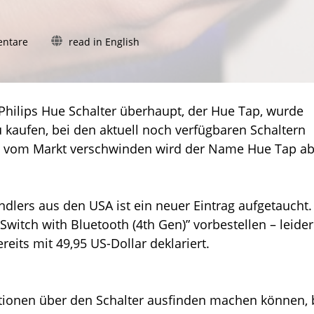
zu
ntare
read in English
Kehrt
der
Hue
Tap
 Philips Hue Schalter überhaupt, der Hue Tap, wurde
als
 kaufen, bei den aktuell noch verfügbaren Schaltern
Bluetooth-
Schalter
tt vom Markt verschwinden wird der Name Hue Tap ab
zurück?
ndlers aus den USA ist ein neuer Eintrag aufgetaucht.
witch with Bluetooth (4th Gen)” vorbestellen – leider
reits mit 49,95 US-Dollar deklariert.
ationen über den Schalter ausfinden machen können, 