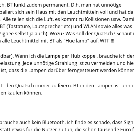
 sich. BT funkt zudem permanent. D.h. man hat unnötige
allert sich sein Haus mit den Leuchtmitteln voll und hat d
lle teilen sich die Luft, es kommt zu Kollisionen usw. Dami
T (Tastature, Lautsprecher etc) und WLAN sowie alles was
 Zigbee selbst ja auch). Wozu? Was soll der Quatsch? Schaut
alle Leuchtmittel mit BT als “Hue lamp” auf. WTF !!!
ndbar). Wenn ich die Lampe per Hub koppel, brauche ich de
elastung. Jede unnötige Strahlung ist zu vermeiden und hier
k ist, dass die Lampen darüber ferngesteuert werden könne
tt den Quatsch immer zu feiern. BT in den Lampen ist unnöt
pen kaufen können.
h brauche auch kein Bluetooth. Ich finde es schade, dass Sign
 statt etwas für die Nutzer zu tun, die schon tausende Euro 