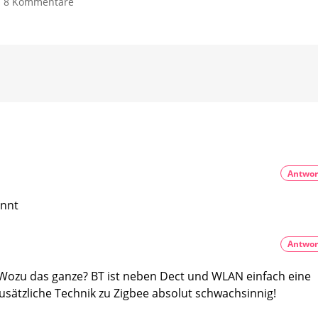
zu
8 Kommentare
erhältlich
Schalter
Kompakte
Kostet
der
regulär
Wandhalterung
49,99
Hue
Euro
für
Go
den
frei
Hue
belegen
Dimmschalter
Bisher
der
nicht
möglich
zweiten
Generation
Minimalistisches
Design
Antwor
annt
Antwor
. Wozu das ganze? BT ist neben Dect und WLAN einfach eine
sätzliche Technik zu Zigbee absolut schwachsinnig!