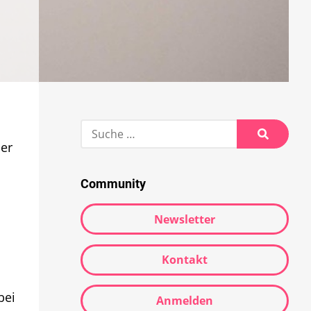
Suche
nach:
er
Suche
Community
Newsletter
Kontakt
bei
Anmelden