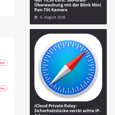
Nur 19,99 Euro: 360-Grad-
Überwachung mit der Blink Mini
Pan-Tilt Kamera
6. August 2026
ten
ten
iCloud Private Relay:
Sicherheitslücke verrät echte IP-