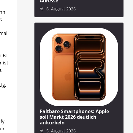
Adresse
6. August 2026
ann
t
 mal
n BT
 ist
n.
ig,
Faltbare Smartphones: Apple
soll Markt 2026 deutlich
ify
ankurbeln
für
5. August 2026