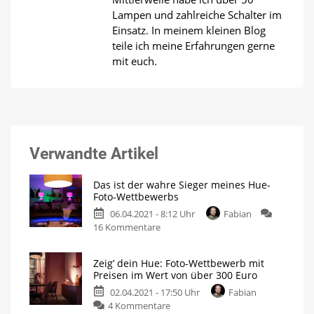
Lampen und zahlreiche Schalter im
Einsatz. In meinem kleinen Blog
teile ich meine Erfahrungen gerne
mit euch.
Verwandte Artikel
Das ist der wahre Sieger meines Hue-
Foto-Wettbewerbs
06.04.2021 - 8:12 Uhr
Fabian
zu
16 Kommentare
Das
ist
Zeig’ dein Hue: Foto-Wettbewerb mit
der
Preisen im Wert von über 300 Euro
wahre
02.04.2021 - 17:50 Uhr
Fabian
Sieger
zu
4 Kommentare
meines