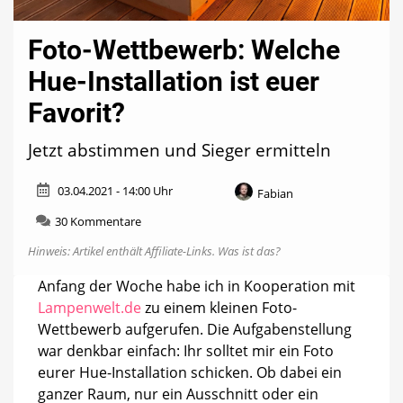
Foto-Wettbewerb: Welche
Hue-Installation ist euer
Favorit?
Jetzt abstimmen und Sieger ermitteln
03.04.2021 - 14:00 Uhr
Fabian
zu
30 Kommentare
Foto-
Hinweis: Artikel enthält Affiliate-Links.
Was ist das?
Wettbewerb:
Welche
Anfang der Woche habe ich in Kooperation mit
Hue-
Lampenwelt.de
zu einem kleinen Foto-
Installation
ist
Wettbewerb aufgerufen. Die Aufgabenstellung
euer
war denkbar einfach: Ihr solltet mir ein Foto
Favorit?
eurer Hue-Installation schicken. Ob dabei ein
ganzer Raum, nur ein Ausschnitt oder ein