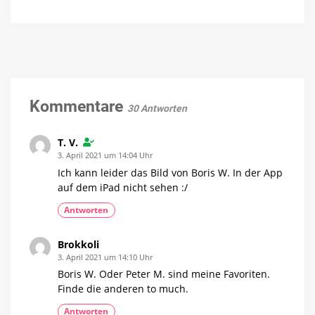
Zeig’
Hue-
dein
Foto-
Hue:
Wettbewerbs
Foto-
Mehr
als
Wettbewerb
1.000
Fake-
mit
Stimmen
aussortiert
Preisen
im
Kommentare
30 Antworten
Wert
von
über
T. V.
300
3. April 2021 um 14:04 Uhr
Euro
Ich kann leider das Bild von Boris W. In der App
Noch
bis
auf dem iPad nicht sehen :/
morgen
Mittag
teilnehmen
Antworten
Brokkoli
3. April 2021 um 14:10 Uhr
Boris W. Oder Peter M. sind meine Favoriten.
Finde die anderen to much.
Antworten