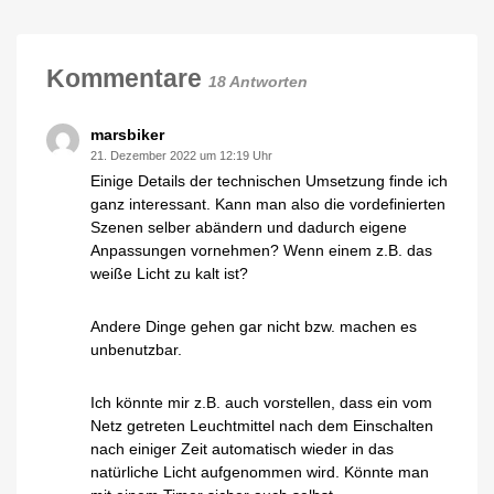
die
Jetzt
kostenlos
Preise
auf
YouTube
für
anschauen
zahlreiche
Kommentare
18 Antworten
Produkte
erhöht
Bis
marsbiker
zu
15
21. Dezember 2022 um 12:19 Uhr
Euro
teurer
Einige Details der technischen Umsetzung finde ich
ganz interessant. Kann man also die vordefinierten
Szenen selber abändern und dadurch eigene
Anpassungen vornehmen? Wenn einem z.B. das
weiße Licht zu kalt ist?
Andere Dinge gehen gar nicht bzw. machen es
unbenutzbar.
Ich könnte mir z.B. auch vorstellen, dass ein vom
Netz getreten Leuchtmittel nach dem Einschalten
nach einiger Zeit automatisch wieder in das
natürliche Licht aufgenommen wird. Könnte man