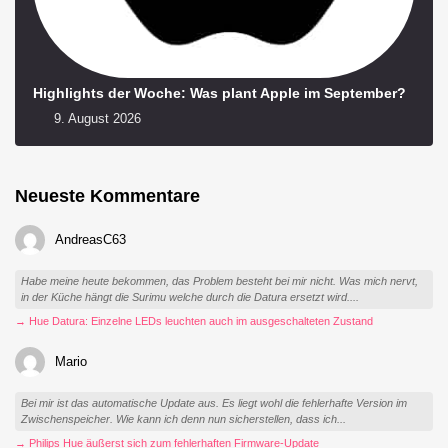
Highlights der Woche: Was plant Apple im September?
9. August 2026
Neueste Kommentare
AndreasC63
Habe meine heute bekommen, das Problem besteht bei mir nicht. Was mich nervt,
in der Küche hängt die Surimu welche durch die Datura ersetzt wird....
→ Hue Datura: Einzelne LEDs leuchten auch im ausgeschalteten Zustand
Mario
Bei mir ist das automatische Update aus. Es liegt wohl die fehlerhafte Version im
Zwischenspeicher. Wie kann ich denn nun sicherstellen, dass ich...
→ Philips Hue äußerst sich zum fehlerhaften Firmware-Update