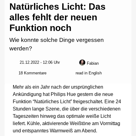
Natürliches Licht: Das
alles fehlt der neuen
Funktion noch
Wie konnte solche Dinge vergessen
werden?
21.12.2022 - 12:06 Uhr
Fabian
zu
18 Kommentare
read in English
Natürliches
Licht:
Mehr als ein Jahr nach der ursprünglichen
Das
Ankündigung hat Philips Hue gestern die neue
alles
Funktion “Natürliches Licht” freigeschaltet. Eine 24
fehlt
der
Stunden lange Szene, die über die verschiedenen
neuen
Tageszeiten hinweg das optimale weiße Licht
Funktion
liefert. Kühle, aktivierende Weißtöne am Vormittag
noch
und entspanntes Warmweiß am Abend.