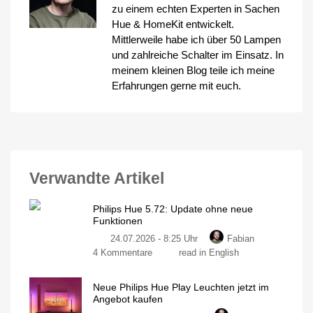
zu einem echten Experten in Sachen
Hue & HomeKit entwickelt.
Mittlerweile habe ich über 50 Lampen
und zahlreiche Schalter im Einsatz. In
meinem kleinen Blog teile ich meine
Erfahrungen gerne mit euch.
Verwandte Artikel
Philips Hue 5.72: Update ohne neue
Funktionen
24.07.2026 - 8:25 Uhr
Fabian
zu
4 Kommentare
read in English
Philips
Hue
Neue Philips Hue Play Leuchten jetzt im
5.72:
Angebot kaufen
Update