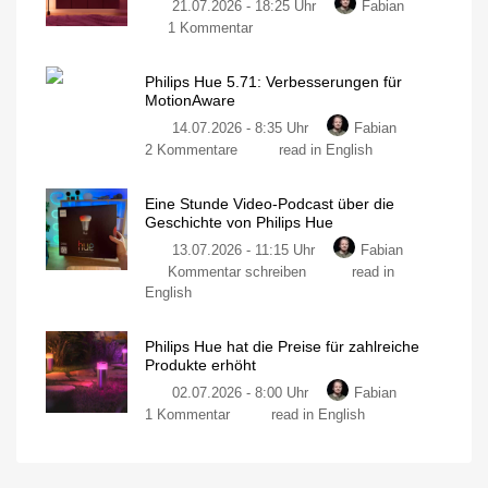
21.07.2026 - 18:25 Uhr
Fabian
ohne
zu
1 Kommentar
neue
Neue
Funktionen
Philips
Mit
Umfrage
Philips Hue 5.71: Verbesserungen für
Hue
rund
MotionAware
um
Play
das
Thema
14.07.2026 - 8:35 Uhr
Fabian
Leuchten
Energieverbrauch
zu
2 Kommentare
read in English
jetzt
Philips
im
Hue
Angebot
Eine Stunde Video-Podcast über die
5.71:
kaufen
Geschichte von Philips Hue
Verbesserungen
15
Prozent
13.07.2026 - 11:15 Uhr
Fabian
für
sparen
zu
Kommentar schreiben
read in
MotionAware
Eine
Bewegungszonen
English
noch
Stunde
einfacher
erstellen
Video-
Philips Hue hat die Preise für zahlreiche
Podcast
Produkte erhöht
über
02.07.2026 - 8:00 Uhr
Fabian
die
zu
1 Kommentar
read in English
Geschichte
Philips
von
Hue
Philips
hat
Hue