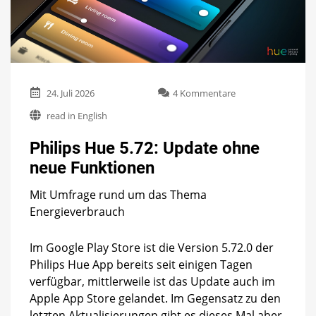
zu
24. Juli 2026
4 Kommentare
Philips
read in English
Hue
5.72:
Philips Hue 5.72: Update ohne
Update
ohne
neue Funktionen
neue
Funktionen
Mit Umfrage rund um das Thema
Energieverbrauch
Im Google Play Store ist die Version 5.72.0 der
Philips Hue App bereits seit einigen Tagen
verfügbar, mittlerweile ist das Update auch im
Apple App Store gelandet. Im Gegensatz zu den
letzten Aktualisierungen gibt es dieses Mal aber