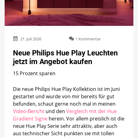
zu
21. Juli 2026
1 Kommentar
Neue
Philips
Neue Philips Hue Play Leuchten
Hue
jetzt im Angebot kaufen
Play
Leuchten
15 Prozent sparen
jetzt
im
Angebot
Die neue Philips Hue Play Kollektion ist im Juni
kaufen
gestartet und wurde von mir bereits für gut
befunden, schaut gerne noch mal in meinen
Video-Bericht
und den
Vergleich mit der Hue
Gradient Signe
herein. Vor allem preislich ist die
neue Hue Play Serie sehr attraktiv, aber auch
aus technischer Sicht punkten sie mit tollen