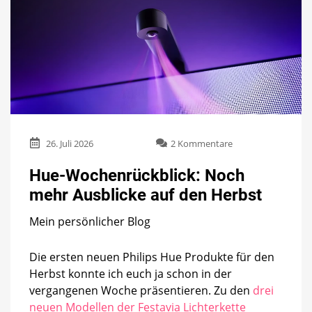
zu
26. Juli 2026
2 Kommentare
Hue-
Wochenrückblick:
Hue-Wochenrückblick: Noch
Noch
mehr Ausblicke auf den Herbst
mehr
Ausblicke
Mein persönlicher Blog
auf
den
Herbst
Die ersten neuen Philips Hue Produkte für den
Herbst konnte ich euch ja schon in der
vergangenen Woche präsentieren. Zu den
drei
neuen Modellen der Festavia Lichterkette