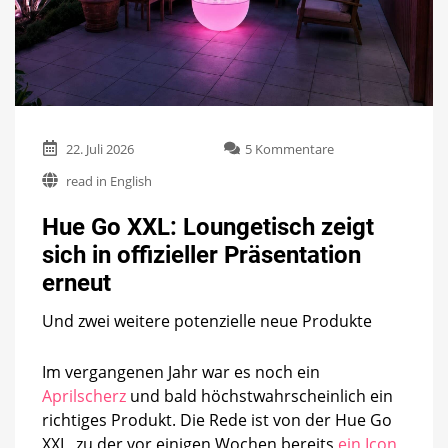
zu
22. Juli 2026
5 Kommentare
Hue
read in English
Go
XXL:
Hue Go XXL: Loungetisch zeigt
Loungetisch
zeigt
sich in offizieller Präsentation
sich
erneut
in
offizieller
Präsentation
Und zwei weitere potenzielle neue Produkte
erneut
Im vergangenen Jahr war es noch ein
Aprilscherz
und bald höchstwahrscheinlich ein
richtiges Produkt. Die Rede ist von der Hue Go
XXL, zu der vor einigen Wochen bereits
ein Icon