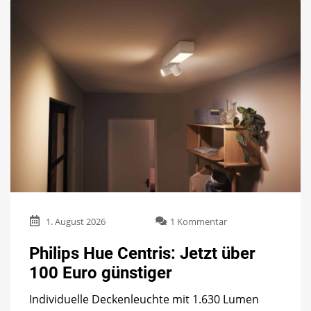
zu
1. August 2026
1 Kommentar
Philips
Hue
Philips Hue Centris: Jetzt über
Centris:
100 Euro günstiger
Jetzt
über
Individuelle Deckenleuchte mit 1.630 Lumen
100