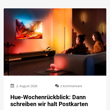
zu
2. August 2026
2 Kommentare
Hue-
Wochenrückblick:
Hue-Wochenrückblick: Dann
Dann
schreiben wir halt Postkarten
schreiben
wir