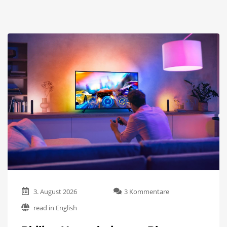
zu
3. August 2026
3 Kommentare
Philips
read in English
Hue
arbeitet