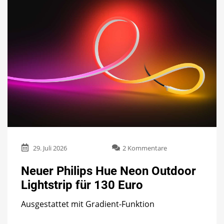
zu
29. Juli 2026
2 Kommentare
Neuer
Philips
Neuer Philips Hue Neon Outdoor
Hue
Lightstrip für 130 Euro
Neon
Outdoor
Ausgestattet mit Gradient-Funktion
Lightstrip
für
130