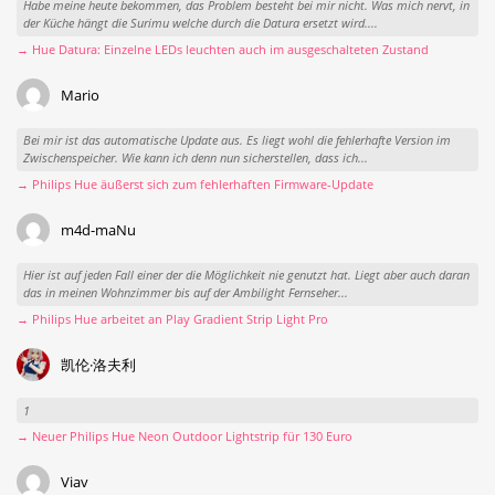
Habe meine heute bekommen, das Problem besteht bei mir nicht. Was mich nervt, in
der Küche hängt die Surimu welche durch die Datura ersetzt wird....
→ Hue Datura: Einzelne LEDs leuchten auch im ausgeschalteten Zustand
Mario
Bei mir ist das automatische Update aus. Es liegt wohl die fehlerhafte Version im
Zwischenspeicher. Wie kann ich denn nun sicherstellen, dass ich...
→ Philips Hue äußerst sich zum fehlerhaften Firmware-Update
m4d-maNu
Hier ist auf jeden Fall einer der die Möglichkeit nie genutzt hat. Liegt aber auch daran
das in meinen Wohnzimmer bis auf der Ambilight Fernseher...
→ Philips Hue arbeitet an Play Gradient Strip Light Pro
凯伦·洛夫利
1
→ Neuer Philips Hue Neon Outdoor Lightstrip für 130 Euro
Viav