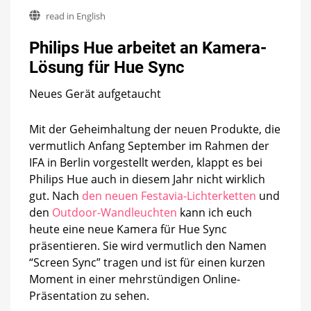
Philips
read in English
Hue
arbeitet
Philips Hue arbeitet an Kamera-
an
Kamera-
Lösung für Hue Sync
Lösung
für
Neues Gerät aufgetaucht
Hue
Sync
Mit der Geheimhaltung der neuen Produkte, die
vermutlich Anfang September im Rahmen der
IFA in Berlin vorgestellt werden, klappt es bei
Philips Hue auch in diesem Jahr nicht wirklich
gut. Nach
den neuen Festavia-Lichterketten
und
den
Outdoor-Wandleuchten
kann ich euch
heute eine neue Kamera für Hue Sync
präsentieren. Sie wird vermutlich den Namen
“Screen Sync” tragen und ist für einen kurzen
Moment in einer mehrstündigen Online-
Präsentation zu sehen.