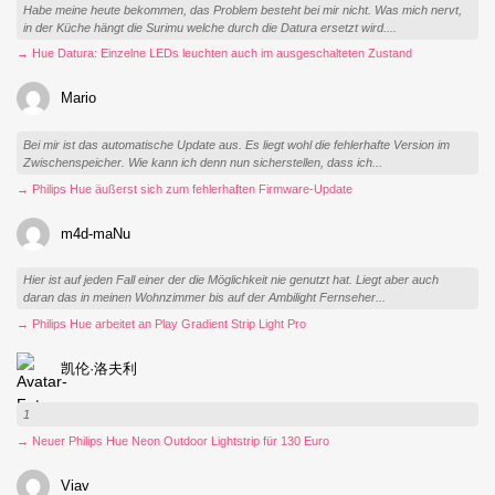
Habe meine heute bekommen, das Problem besteht bei mir nicht. Was mich nervt,
in der Küche hängt die Surimu welche durch die Datura ersetzt wird....
→ Hue Datura: Einzelne LEDs leuchten auch im ausgeschalteten Zustand
Mario
Bei mir ist das automatische Update aus. Es liegt wohl die fehlerhafte Version im
Zwischenspeicher. Wie kann ich denn nun sicherstellen, dass ich...
→ Philips Hue äußerst sich zum fehlerhaften Firmware-Update
m4d-maNu
Hier ist auf jeden Fall einer der die Möglichkeit nie genutzt hat. Liegt aber auch
daran das in meinen Wohnzimmer bis auf der Ambilight Fernseher...
→ Philips Hue arbeitet an Play Gradient Strip Light Pro
凯伦·洛夫利
1
→ Neuer Philips Hue Neon Outdoor Lightstrip für 130 Euro
Viav