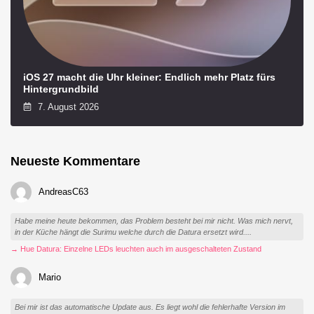
iOS 27 macht die Uhr kleiner: Endlich mehr Platz fürs
Hintergrundbild
7. August 2026
Neueste Kommentare
AndreasC63
Habe meine heute bekommen, das Problem besteht bei mir nicht. Was mich nervt,
in der Küche hängt die Surimu welche durch die Datura ersetzt wird....
→ Hue Datura: Einzelne LEDs leuchten auch im ausgeschalteten Zustand
Mario
Bei mir ist das automatische Update aus. Es liegt wohl die fehlerhafte Version im