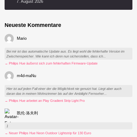
7. August 2026
Neueste Kommentare
Mario
Bei mir ist das automatische Update aus. Es liegt wohl die fehlerhafte Version im
Zwischenspeicher. Wie kann ich denn nun sicherstellen, dass ich...
→ Philips Hue äußerst sich zum fehlerhaften Firmware-Update
m4d-maNu
Hier ist auf jeden Fall einer der die Möglichkeit nie genutzt hat. Liegt aber auch
daran das in meinen Wohnzimmer bis auf der Ambilight Fernseher...
→ Philips Hue arbeitet an Play Gradient Strip Light Pro
凯伦·洛夫利
1
→ Neuer Philips Hue Neon Outdoor Lightstrip für 130 Euro