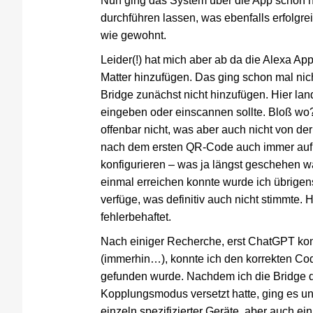
Nun ging das System über die App schon no
durchführen lassen, was ebenfalls erfolgr
wie gewohnt.
Leider(!) hat mich aber ab da die Alexa Ap
Matter hinzufügen. Das ging schon mal nic
Bridge zunächst nicht hinzufügen. Hier lan
eingeben oder einscannen sollte. Bloß wo
offenbar nicht, was aber auch nicht von d
nach dem ersten QR-Code auch immer auf,
konfigurieren – was ja längst geschehen wa
einmal erreichen konnte wurde ich übrige
verfüge, was definitiv auch nicht stimmte. 
fehlerbehaftet.
Nach einiger Recherche, erst ChatGPT konn
(immerhin…), konnte ich den korrekten Co
gefunden wurde. Nachdem ich die Bridge d
Kopplungsmodus versetzt hatte, ging es un
einzeln spezifizierter Geräte, aber auch ei