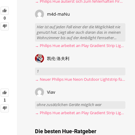
→ Philips Hue äußerst sich zum fehlerhaften Firmware-Update
m4d-maNu
0
Hier ist auf jeden Fall einer der die Möglichkeit nie
genutzt hat. Liegt aber auch daran das in meinen
Wohnzimmer bis auf der Ambilight Fernseher...
→ Philips Hue arbeitet an Play Gradient Strip Light Pro
凯伦·洛夫利
1
→ Neuer Philips Hue Neon Outdoor Lightstrip für 130 Euro
Viav
1
ohne zusätzlichen Geräte möglich war
→ Philips Hue arbeitet an Play Gradient Strip Light Pro
Die besten Hue-Ratgeber