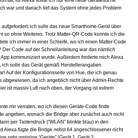
rmal, für Alexa sollte ich nur eine neue Gerätesuche
eich war und danach lief das System ohne jedes Problem
p aufgefordert, ich solle das neue Smarthome-Gerät über
ht so ohne Weiteres. Trotz Matter-QR-Code konnte ich die
dete ich immer in einer Schleife, wo ich einen Matter-Code
? Der Code auf der Schnellanleitung war das nämlich
er App kommuniziert wurde. Außerdem forderte mich Alexa
 ich solle das Gerät gemäß Herstellerangaben
r! Auf der Konfigurationsseite von Hue, die ich genau
ns abgewiesen, da ich angeblich nicht über Admin-Rechte
Hier ist massiv Luft nach oben, der Vorgang ist extrem
te mir verraten, wo ich diesen Geräte-Code finde
de angeben, wonach die Bridge aber zunächst auch nicht
ann per Tastendruck (“WLAN” blinkte blau) in den
d Alexa fügte die Bridge nebst 64 angeschlossener nicht
nige sehr ominöse “Geräte” (Gerät 1, Gerät 2,