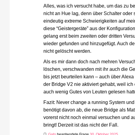
Alles, was ich versucht habe, um das zu b
nicht an Hue lag, denn über Schalter oder s
eindeutig extreme Schwierigkeiten auf mei
diese “Geistergeräte” aus der Konfiguratio
gelang erst beim zweiten oder dritten Ver
wieder gefunden und hinzugefügt. Auch der
nicht gelöscht werden.
Als es mir dann doch nach mehren Versuch
löschen, verschwanden mit ihr auch die Gei
bis jetzt beurteilen kann – auch über Alexa
der Bridge V2 nie aktiviert gehabt, weil ic
auch wenig Gutes von Leuten gelesen hatt
Fazit: Never change a running System und 
benötigt davon ab, die neue Bridge als Mat
vorerst nicht noch einmal versuchen und a
bringt! Derzeit ist das nicht der Fall.
Gato
beantwortete Frage
30. Oktober 2025