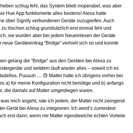
eheben schlug fehl, das System blieb inoperabel, was aber
ie Hue App funktionierte alles bestens! Alexa hatte
ne über Signify verbundenen Geräte zuzugreifen. Auch
n zu löschen schlug grundsätzlich erst einmal fehl und
such, sie wurden aber bei jedem Neueinlesen der Geräte
 neue Geräteeintrag “Bridge” verhielt sich so und konnte
en gelang die “Bridge” aus den Geräten bei Alexa zu
stergeräte und seitdem läuft wieder alles – soweit ich es
 tadellos. Puuuuh … 😓 Matter hatte ich übrigens vorher bei
h es a) für meine Konfiguration nicht benötige und b) anfangs
e, die damals auf Matter umgestiegen waren.
was mich angeht, rate ich jedem, der Matter nicht zwingend
ter-Gerät bei Alexa zu integrieren. Ich werd’s zumindest
uch erst dann, wenn mir Matter irgendwelche echten Vorteile