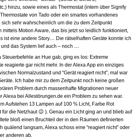
.) hinzu, sowie eines als Thermostat (intern über Signify
 Thermostate von Tado oder ein smartes vorhandenes
 sich sehr wahrscheinlich um die zu dem Zeitpunkt
tels Motion Aware, das bis jetzt so leidlich funktioniert,
as ist eine andere Story… Die rätselhaften Geräte konnte ich
s und das System lief auch – noch …
xa Steuerbefehle an Hue gab, ging es los: Extreme
reagierte gar nicht mehr. In der Alexa App ein einziges
ischen Normalzustand und “Gerät reagiert nicht”, mal war
eräte. Ich habe mir zu dem Zeitpunkt noch keine großen
rären Problem durch massenhafte Migrationen neuer
ür Alexa bei Allestörungen.de ein Problem zu sehen war.
um Aufstehen 13 Lampen auf 100 % Licht, Farbe Rot
t für die Netzhaut 😉 ). Genau ein Licht ging an und blieb auf
ltete bloß einen Bruchteil der in den Räumen definierten
quälend langsam, Alexa schoss eine “reagiert nicht” oder
der anderen ab.