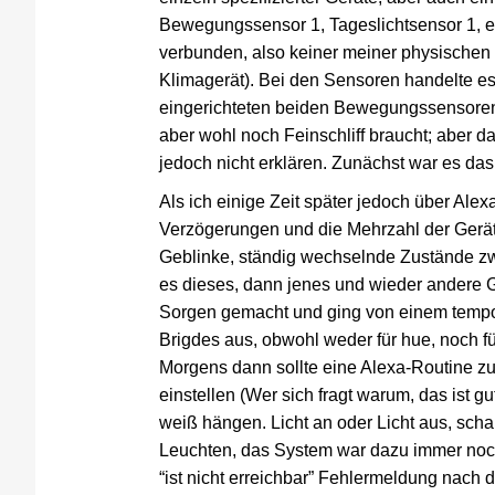
Bewegungssensor 1, Tageslichtsensor 1, etc
verbunden, also keiner meiner physischen
Klimagerät). Bei den Sensoren handelte es
eingerichteten beiden Bewegungssensoren mit
aber wohl noch Feinschliff braucht; aber d
jedoch nicht erklären. Zunächst war es da
Als ich einige Zeit später jedoch über Ale
Verzögerungen und die Mehrzahl der Geräte 
Geblinke, ständig wechselnde Zustände zw
es dieses, dann jenes und wieder andere G
Sorgen gemacht und ging von einem tempo
Brigdes aus, obwohl weder für hue, noch f
Morgens dann sollte eine Alexa-Routine z
einstellen (Wer sich fragt warum, das ist gu
weiß hängen. Licht an oder Licht aus, scha
Leuchten, das System war dazu immer noch 
“ist nicht erreichbar” Fehlermeldung nach 