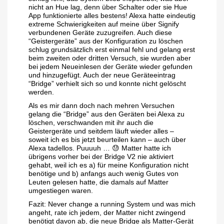
nicht an Hue lag, denn über Schalter oder sie Hue
App funktionierte alles bestens! Alexa hatte eindeutig
extreme Schwierigkeiten auf meine über Signify
verbundenen Geräte zuzugreifen. Auch diese
“Geistergeräte” aus der Konfiguration zu löschen
schlug grundsätzlich erst einmal fehl und gelang erst
beim zweiten oder dritten Versuch, sie wurden aber
bei jedem Neueinlesen der Geräte wieder gefunden
und hinzugefügt. Auch der neue Geräteeintrag
“Bridge” verhielt sich so und konnte nicht gelöscht
werden.
Als es mir dann doch nach mehren Versuchen
gelang die “Bridge” aus den Geräten bei Alexa zu
löschen, verschwanden mit ihr auch die
Geistergeräte und seitdem läuft wieder alles –
soweit ich es bis jetzt beurteilen kann – auch über
Alexa tadellos. Puuuuh … 😓 Matter hatte ich
übrigens vorher bei der Bridge V2 nie aktiviert
gehabt, weil ich es a) für meine Konfiguration nicht
benötige und b) anfangs auch wenig Gutes von
Leuten gelesen hatte, die damals auf Matter
umgestiegen waren.
Fazit: Never change a running System und was mich
angeht, rate ich jedem, der Matter nicht zwingend
benötigt davon ab, die neue Bridge als Matter-Gerät