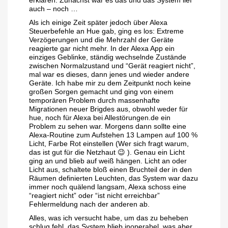
erklären. Zunächst war es das und das System lief
auch – noch …
Als ich einige Zeit später jedoch über Alexa
Steuerbefehle an Hue gab, ging es los: Extreme
Verzögerungen und die Mehrzahl der Geräte
reagierte gar nicht mehr. In der Alexa App ein
einziges Geblinke, ständig wechselnde Zustände
zwischen Normalzustand und “Gerät reagiert nicht”,
mal war es dieses, dann jenes und wieder andere
Geräte. Ich habe mir zu dem Zeitpunkt noch keine
großen Sorgen gemacht und ging von einem
temporären Problem durch massenhafte
Migrationen neuer Brigdes aus, obwohl weder für
hue, noch für Alexa bei Allestörungen.de ein
Problem zu sehen war. Morgens dann sollte eine
Alexa-Routine zum Aufstehen 13 Lampen auf 100 %
Licht, Farbe Rot einstellen (Wer sich fragt warum,
das ist gut für die Netzhaut 😉 ). Genau ein Licht
ging an und blieb auf weiß hängen. Licht an oder
Licht aus, schaltete bloß einen Bruchteil der in den
Räumen definierten Leuchten, das System war dazu
immer noch quälend langsam, Alexa schoss eine
“reagiert nicht” oder “ist nicht erreichbar”
Fehlermeldung nach der anderen ab.
Alles, was ich versucht habe, um das zu beheben
schlug fehl, das System blieb inoperabel, was aber