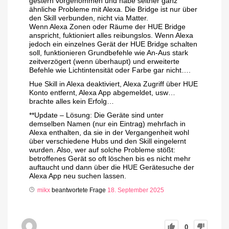
gestern vorgenommen und habe seither ganz
ähnliche Probleme mit Alexa. Die Bridge ist nur über
den Skill verbunden, nicht via Matter.
Wenn Alexa Zonen oder Räume der HUE Bridge
anspricht, fuktioniert alles reibungslos. Wenn Alexa
jedoch ein einzelnes Gerät der HUE Bridge schalten
soll, funktionieren Grundbefehle wie An-Aus stark
zeitverzögert (wenn überhaupt) und erweiterte
Befehle wie Lichtintensität oder Farbe gar nicht….
Hue Skill in Alexa deaktiviert, Alexa Zugriff über HUE
Konto entfernt, Alexa App abgemeldet, usw…
brachte alles kein Erfolg…
**Update – Lösung: Die Geräte sind unter
demselben Namen (nur ein Eintrag) mehrfach in
Alexa enthalten, da sie in der Vergangenheit wohl
über verschiedene Hubs und den Skill eingelernt
wurden. Also, wer auf solche Probleme stößt:
betroffenes Gerät so oft löschen bis es nicht mehr
auftaucht und dann über die HUE Gerätesuche der
Alexa App neu suchen lassen.
mikx
beantwortete Frage
18. September 2025
0