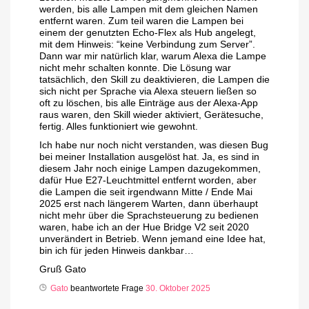
werden, bis alle Lampen mit dem gleichen Namen
entfernt waren. Zum teil waren die Lampen bei
einem der genutzten Echo-Flex als Hub angelegt,
mit dem Hinweis: “keine Verbindung zum Server”.
Dann war mir natürlich klar, warum Alexa die Lampe
nicht mehr schalten konnte. Die Lösung war
tatsächlich, den Skill zu deaktivieren, die Lampen die
sich nicht per Sprache via Alexa steuern ließen so
oft zu löschen, bis alle Einträge aus der Alexa-App
raus waren, den Skill wieder aktiviert, Gerätesuche,
fertig. Alles funktioniert wie gewohnt.
Ich habe nur noch nicht verstanden, was diesen Bug
bei meiner Installation ausgelöst hat. Ja, es sind in
diesem Jahr noch einige Lampen dazugekommen,
dafür Hue E27-Leuchtmittel entfernt worden, aber
die Lampen die seit irgendwann Mitte / Ende Mai
2025 erst nach längerem Warten, dann überhaupt
nicht mehr über die Sprachsteuerung zu bedienen
waren, habe ich an der Hue Bridge V2 seit 2020
unverändert in Betrieb. Wenn jemand eine Idee hat,
bin ich für jeden Hinweis dankbar…
Gruß Gato
Gato
beantwortete Frage
30. Oktober 2025