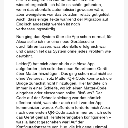
wiederhergestellt. Ich hätte es schön gefunden,
wenn das ebenfalls automatisiert gewesen wäre,
aber wenigstens war das trotzdem relativ gut gelöst.
Auch, dass einige Texte während der Migration auf
Englisch angezeigt werden ist noch
verbesserungswürdig.
Nun ging das System über die App schon normal, für
Alexa sollte ich nur eine neue Gerätesuche
durchführen lassen, was ebenfalls erfolgreich war
und danach lief das System ohne jedes Problem wie
gewohnt.
Leider(!) hat mich aber ab da die Alexa App
aufgefordert, ich solle das neue Smarthome-Gerät
über Matter hinzufügen. Das ging schon mal nicht so
ohne Weiteres. Trotz Matter-QR-Code konnte ich die
Bridge zunächst nicht hinzufügen. Hier landete ich
immer in einer Schleife, wo ich einen Matter-Code
eingeben oder einscannen sollte. Bloß wo? Der
Code auf der Schnellanleitung war das nämlich
offenbar nicht, was aber auch nicht von der App
kommuniziert wurde. Außerdem forderte mich Alexa
nach dem ersten QR-Code auch immer auf, ich solle
das Gerät gemäß Herstellerangaben konfigurieren –
was ja längst geschehen war! Auf der
Konfigurationsseite von Hue, die ich genau einmal