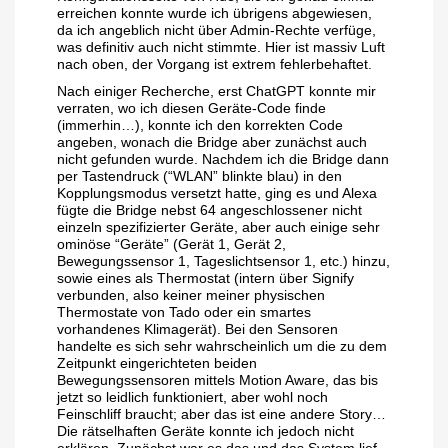
erreichen konnte wurde ich übrigens abgewiesen,
da ich angeblich nicht über Admin-Rechte verfüge,
was definitiv auch nicht stimmte. Hier ist massiv Luft
nach oben, der Vorgang ist extrem fehlerbehaftet.
Nach einiger Recherche, erst ChatGPT konnte mir
verraten, wo ich diesen Geräte-Code finde
(immerhin…), konnte ich den korrekten Code
angeben, wonach die Bridge aber zunächst auch
nicht gefunden wurde. Nachdem ich die Bridge dann
per Tastendruck (“WLAN” blinkte blau) in den
Kopplungsmodus versetzt hatte, ging es und Alexa
fügte die Bridge nebst 64 angeschlossener nicht
einzeln spezifizierter Geräte, aber auch einige sehr
ominöse “Geräte” (Gerät 1, Gerät 2,
Bewegungssensor 1, Tageslichtsensor 1, etc.) hinzu,
sowie eines als Thermostat (intern über Signify
verbunden, also keiner meiner physischen
Thermostate von Tado oder ein smartes
vorhandenes Klimagerät). Bei den Sensoren
handelte es sich sehr wahrscheinlich um die zu dem
Zeitpunkt eingerichteten beiden
Bewegungssensoren mittels Motion Aware, das bis
jetzt so leidlich funktioniert, aber wohl noch
Feinschliff braucht; aber das ist eine andere Story…
Die rätselhaften Geräte konnte ich jedoch nicht