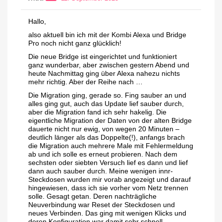
Hallo,
also aktuell bin ich mit der Kombi Alexa und Bridge
Pro noch nicht ganz glücklich!
Die neue Bridge ist eingerichtet und funktioniert
ganz wunderbar, aber zwischen gestern Abend und
heute Nachmittag ging über Alexa nahezu nichts
mehr richtig. Aber der Reihe nach …
Die Migration ging, gerade so. Fing sauber an und
alles ging gut, auch das Update lief sauber durch,
aber die Migration fand ich sehr hakelig. Die
eigentliche Migration der Daten von der alten Bridge
dauerte nicht nur ewig, von wegen 20 Minuten –
deutlich länger als das Doppelte(!), anfangs brach
die Migration auch mehrere Male mit Fehlermeldung
ab und ich solle es erneut probieren. Nach dem
sechsten oder siebten Versuch lief es dann und lief
dann auch sauber durch. Meine wenigen innr-
Steckdosen wurden mir vorab angezeigt und darauf
hingewiesen, dass ich sie vorher vom Netz trennen
solle. Gesagt getan. Deren nachträgliche
Neuverbindung war Reset der Steckdosen und
neues Verbinden. Das ging mit wenigen Klicks und
deren Konfiguration war damit sehr schnell