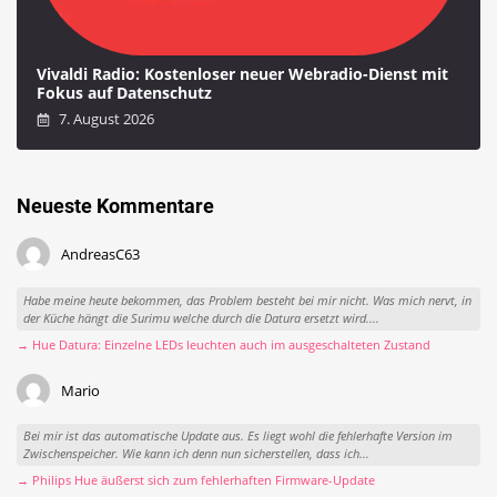
Vivaldi Radio: Kostenloser neuer Webradio-Dienst mit
Fokus auf Datenschutz
7. August 2026
Neueste Kommentare
AndreasC63
Habe meine heute bekommen, das Problem besteht bei mir nicht. Was mich nervt, in
der Küche hängt die Surimu welche durch die Datura ersetzt wird....
→ Hue Datura: Einzelne LEDs leuchten auch im ausgeschalteten Zustand
Mario
Bei mir ist das automatische Update aus. Es liegt wohl die fehlerhafte Version im
Zwischenspeicher. Wie kann ich denn nun sicherstellen, dass ich...
→ Philips Hue äußerst sich zum fehlerhaften Firmware-Update