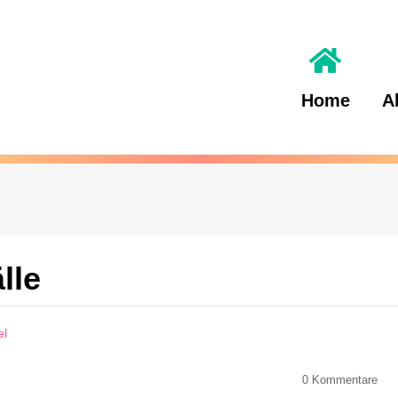
Home
A
lle
el
0
Kommentare