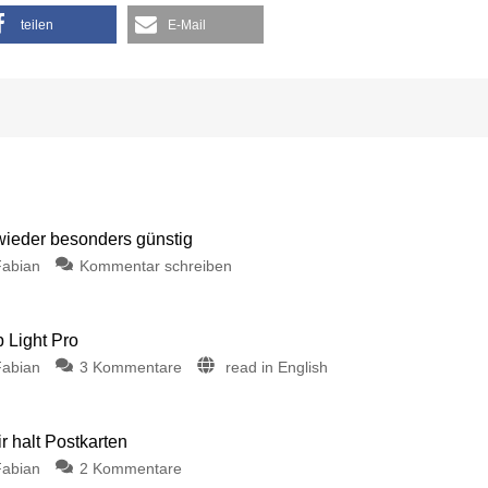
teilen
E-Mail
 wieder besonders günstig
Fabian
Kommentar schreiben
p Light Pro
Fabian
3 Kommentare
read in English
 halt Postkarten
Fabian
2 Kommentare