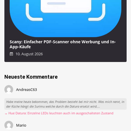
Scany: Einfacher PDF-Scanner ohne Werbung und In-
App-Käufe
10. August 2026
Neueste Kommentare
AndreasC63
Habe meine heute bekommen, das Problem besteht bei mir nicht. Was mich nervt, in
der Küche hängt die Surimu welche durch die Datura ersetzt wird....
→ Hue Datura: Einzelne LEDs leuchten auch im ausgeschalteten Zustand
Mario