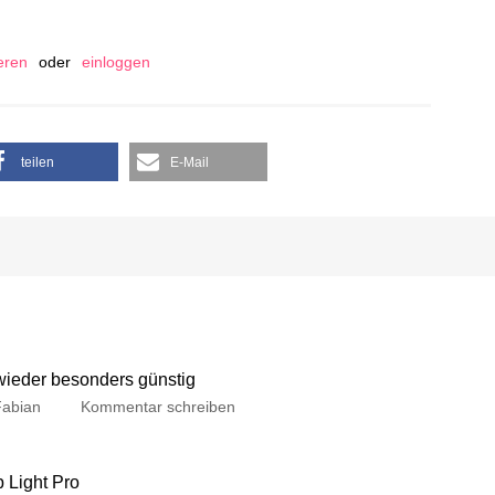
ieren
oder
einloggen
teilen
E-Mail
 wieder besonders günstig
Fabian
Kommentar schreiben
p Light Pro