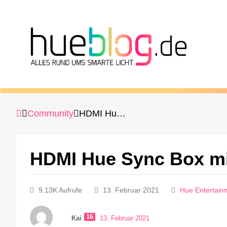
Community
HDMI Hue Sync Box mit LG OLED65CX9LA
HDMI Hue Sync Box m
9.13K Aufrufe
13. Februar 2021
Hue Entertain
16
Kai
13. Februar 2021