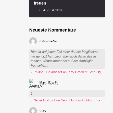
freuen
6. August 2026
Neueste Kommentare
m4d-maNu
Hier ist auf jeden Fall einer der die Möglichkeit
nie genutzt hat. Liegt aber auch daran das in
meinen Wohnzimmer bis auf der Ambilight
Fernseher...
→ Philips Hue arbeitet an Play Gradient Strip Light Pro
凯伦·洛夫利
1
→ Neuer Philips Hue Neon Outdoor Lightstrip für 130 Euro
Viav