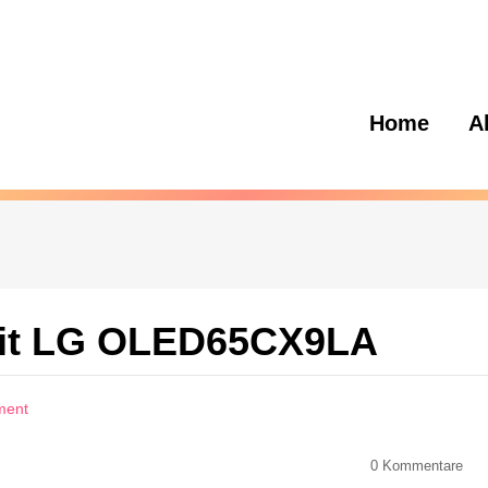
Home
A
it LG OLED65CX9LA
ment
0
Kommentare