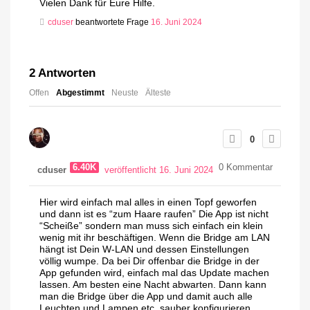
Vielen Dank für Eure Hilfe.
cduser
beantwortete Frage
16. Juni 2024
2
Antworten
Offen
Abgestimmt
Neuste
Älteste
0
6.40K
0
Kommentar
cduser
veröffentlicht 16. Juni 2024
Hier wird einfach mal alles in einen Topf geworfen
und dann ist es “zum Haare raufen” Die App ist nicht
“Scheiße” sondern man muss sich einfach ein klein
wenig mit ihr beschäftigen. Wenn die Bridge am LAN
hängt ist Dein W-LAN und dessen Einstellungen
völlig wumpe. Da bei Dir offenbar die Bridge in der
App gefunden wird, einfach mal das Update machen
lassen. Am besten eine Nacht abwarten. Dann kann
man die Bridge über die App und damit auch alle
Leuchten und Lampen etc. sauber konfigurieren.