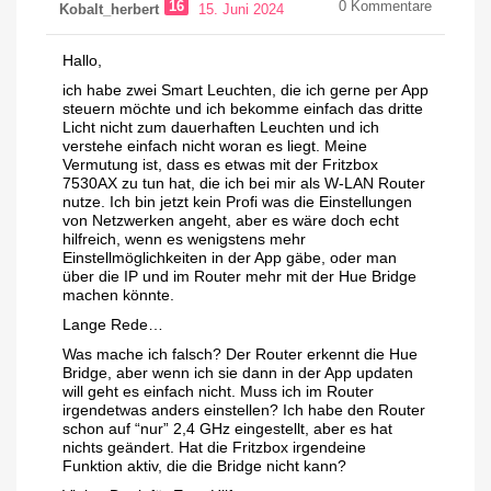
16
0
Kommentare
Kobalt_herbert
15. Juni 2024
Hallo,
ich habe zwei Smart Leuchten, die ich gerne per App
steuern möchte und ich bekomme einfach das dritte
Licht nicht zum dauerhaften Leuchten und ich
verstehe einfach nicht woran es liegt. Meine
Vermutung ist, dass es etwas mit der Fritzbox
7530AX zu tun hat, die ich bei mir als W-LAN Router
nutze. Ich bin jetzt kein Profi was die Einstellungen
von Netzwerken angeht, aber es wäre doch echt
hilfreich, wenn es wenigstens mehr
Einstellmöglichkeiten in der App gäbe, oder man
über die IP und im Router mehr mit der Hue Bridge
machen könnte.
Lange Rede…
Was mache ich falsch? Der Router erkennt die Hue
Bridge, aber wenn ich sie dann in der App updaten
will geht es einfach nicht. Muss ich im Router
irgendetwas anders einstellen? Ich habe den Router
schon auf “nur” 2,4 GHz eingestellt, aber es hat
nichts geändert. Hat die Fritzbox irgendeine
Funktion aktiv, die die Bridge nicht kann?