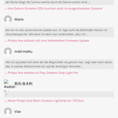
der Küche hängt die Surimu welche durch die Datura ersetzt wird....
→ Hue Datura: Einzelne LEDs leuchten auch im ausgeschalteten Zustand
Mario
Bei mir ist das automatische Update aus. Es liegt wohl die fehlerhafte Version im
Zwischenspeicher. Wie kann ich denn nun sicherstellen, dass ich...
→ Philips Hue äußerst sich zum fehlerhaften Firmware-Update
m4d-maNu
Hier ist auf jeden Fall einer der die Möglichkeit nie genutzt hat. Liegt aber auch daran
das in meinen Wohnzimmer bis auf der Ambilight Fernseher...
→ Philips Hue arbeitet an Play Gradient Strip Light Pro
凯伦·洛夫利
1
→ Neuer Philips Hue Neon Outdoor Lightstrip für 130 Euro
Viav