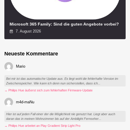
Microsoft 365 Family: Sind die guten Angebote vorbei?
7. August 2026
Neueste Kommentare
Mario
Bei mir ist das automatische Update aus. Es liegt wohl die fehlerhafte Version im
Zwischenspeicher. Wie kann ich denn nun sicherstellen, dass ich...
→ Philips Hue äußerst sich zum fehlerhaften Firmware-Update
m4d-maNu
Hier ist auf jeden Fall einer der die Möglichkeit nie genutzt hat. Liegt aber auch
daran das in meinen Wohnzimmer bis auf der Ambilight Fernseher...
→ Philips Hue arbeitet an Play Gradient Strip Light Pro