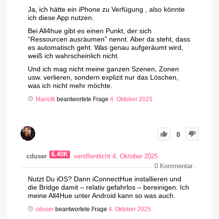
Ja, ich hätte ein iPhone zu Verfügung , also könnte
ich diese App nutzen.
Bei All4hue gibt es einen Punkt, der sich
“Ressourcen ausräumen” nennt. Aber da steht, dass
es automatisch geht. Was genau aufgeräumt wird,
weiß ich wahrscheinlich nicht.
Und ich mag nicht meine ganzen Szenen, Zonen
usw. verlieren, sondern explizit nur das Löschen,
was ich nicht mehr möchte.
Mariotti
beantwortete Frage
4. Oktober 2025
0
6.40K
cduser
veröffentlicht 4. Oktober 2025
0
Kommentar
Nutzt Du iOS? Dann iConnectHue installieren und
die Bridge damit – relativ gefahrlos – bereinigen. Ich
meine All4Hue unter Android kann so was auch.
cduser
beantwortete Frage
4. Oktober 2025