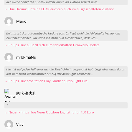
der Küche hängt die Surimu welche durch die Datura ersetzt wird....
→ Hue Datura: Einzelne LEDs leuchten auch im ausgeschalteten Zustand
Mario
Bei mir ist das automatische Update aus. Es liegt wohl die fehlerhafte Version im
Zwischenspeicher. Wie kann ich denn nun sicherstellen, dass ich...
→ Philips Hue äußerst sich zum fehlerhaften Firmware-Update
m4d-maNu
Hier ist auf jeden Fall einer der die Möglichkeit nie genutzt hat. Liegt aber auch daran
das in meinen Wohnzimmer bis auf der Ambilight Fernseher...
→ Philips Hue arbeitet an Play Gradient Strip Light Pro
凯伦·洛夫利
1
→ Neuer Philips Hue Neon Outdoor Lightstrip für 130 Euro
Viav