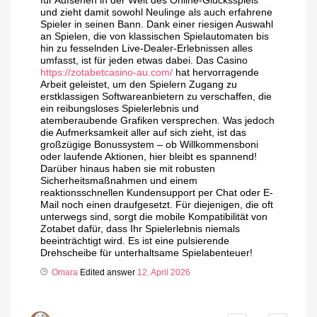
für Aufsehen in der Welt des Online-Glücksspiels
und zieht damit sowohl Neulinge als auch erfahrene
Spieler in seinen Bann. Dank einer riesigen Auswahl
an Spielen, die von klassischen Spielautomaten bis
hin zu fesselnden Live-Dealer-Erlebnissen alles
umfasst, ist für jeden etwas dabei. Das Casino
https://zotabetcasino-au.com/
hat hervorragende
Arbeit geleistet, um den Spielern Zugang zu
erstklassigen Softwareanbietern zu verschaffen, die
ein reibungsloses Spielerlebnis und
atemberaubende Grafiken versprechen. Was jedoch
die Aufmerksamkeit aller auf sich zieht, ist das
großzügige Bonussystem – ob Willkommensboni
oder laufende Aktionen, hier bleibt es spannend!
Darüber hinaus haben sie mit robusten
Sicherheitsmaßnahmen und einem
reaktionsschnellen Kundensupport per Chat oder E-
Mail noch einen draufgesetzt. Für diejenigen, die oft
unterwegs sind, sorgt die mobile Kompatibilität von
Zotabet dafür, dass Ihr Spielerlebnis niemals
beeinträchtigt wird. Es ist eine pulsierende
Drehscheibe für unterhaltsame Spielabenteuer!
Omara
Edited answer
12. April 2026