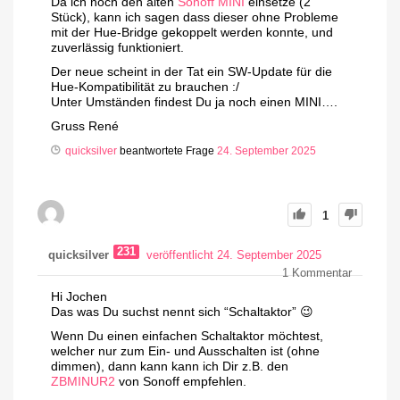
Da ich noch den alten
Sonoff MINI
einsetze (2
Stück), kann ich sagen dass dieser ohne Probleme
mit der Hue-Bridge gekoppelt werden konnte, und
zuverlässig funktioniert.
Der neue scheint in der Tat ein SW-Update für die
Hue-Kompatibilität zu brauchen :/
Unter Umständen findest Du ja noch einen MINI….
Gruss René
quicksilver
beantwortete Frage
24. September 2025
1
231
quicksilver
veröffentlicht 24. September 2025
1
Kommentar
Hi Jochen
Das was Du suchst nennt sich “Schaltaktor” 😉
Wenn Du einen einfachen Schaltaktor möchtest,
welcher nur zum Ein- und Ausschalten ist (ohne
dimmen), dann kann kann ich Dir z.B. den
ZBMINUR2
von Sonoff empfehlen.