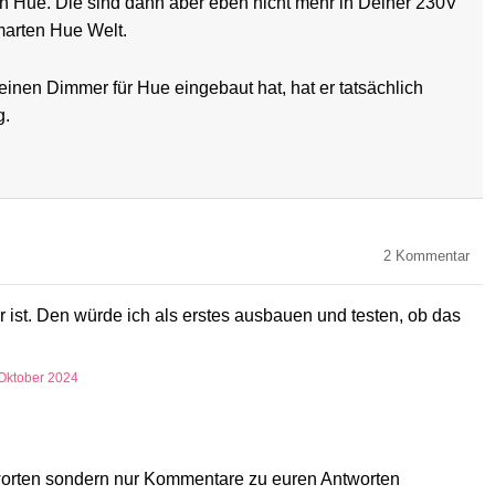
 Hue. Die sind dann aber eben nicht mehr in Deiner 230V
smarten Hue Welt.
einen Dimmer für Hue eingebaut hat, hat er tatsächlich
g.
2
Kommentar
r ist. Den würde ich als erstes ausbauen und testen, ob das
 Oktober 2024
tworten sondern nur Kommentare zu euren Antworten