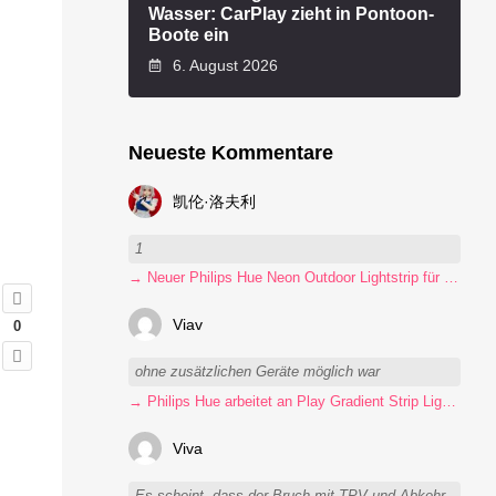
Wasser: CarPlay zieht in Pontoon-
Boote ein
6. August 2026
Neueste Kommentare
凯伦·洛夫利
1
→ Neuer Philips Hue Neon Outdoor Lightstrip für 130 Euro
Viav
0
ohne zusätzlichen Geräte möglich war
→ Philips Hue arbeitet an Play Gradient Strip Light Pro
Viva
Es scheint, dass der Bruch mit TPV und Abkehr