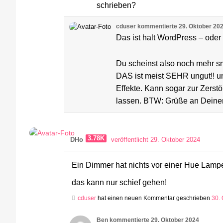
schrieben?
cduser
kommentierte
29. Oktober 20
Das ist halt WordPress – oder
Du scheinst also noch mehr sm
DAS ist meist SEHR ungut!! un
Effekte. Kann sogar zur Zerst
lassen. BTW: Grüße an Deinen
3.78K
DHo
veröffentlicht 29. Oktober 2024
Ein Dimmer hat nichts vor einer Hue Lamp
das kann nur schief gehen!
cduser
hat einen neuen Kommentar geschrieben
30.
Ben
kommentierte
29. Oktober 2024