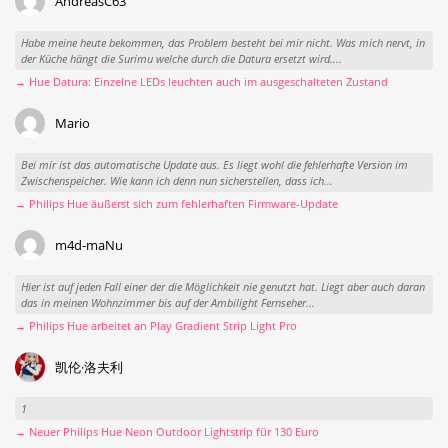
AndreasC63
Habe meine heute bekommen, das Problem besteht bei mir nicht. Was mich nervt, in
der Küche hängt die Surimu welche durch die Datura ersetzt wird....
→ Hue Datura: Einzelne LEDs leuchten auch im ausgeschalteten Zustand
Mario
Bei mir ist das automatische Update aus. Es liegt wohl die fehlerhafte Version im
Zwischenspeicher. Wie kann ich denn nun sicherstellen, dass ich...
→ Philips Hue äußerst sich zum fehlerhaften Firmware-Update
m4d-maNu
Hier ist auf jeden Fall einer der die Möglichkeit nie genutzt hat. Liegt aber auch daran
das in meinen Wohnzimmer bis auf der Ambilight Fernseher...
→ Philips Hue arbeitet an Play Gradient Strip Light Pro
凯伦·洛夫利
1
→ Neuer Philips Hue Neon Outdoor Lightstrip für 130 Euro