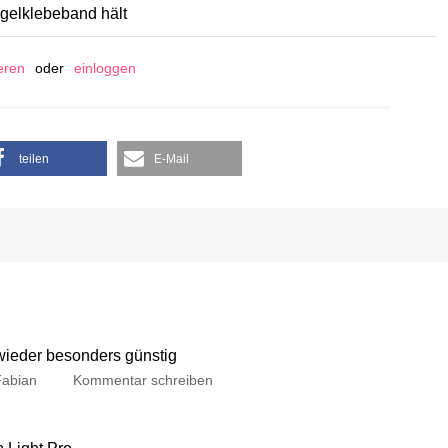
gelklebeband hält
ieren
oder
einloggen
teilen
E-Mail
 wieder besonders günstig
Fabian
Kommentar schreiben
p Light Pro