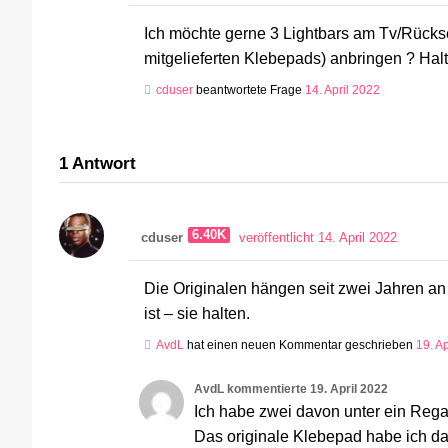
Ich möchte gerne 3 Lightbars am Tv/Rückse
mitgelieferten Klebepads) anbringen ? Hal
cduser
beantwortete Frage
14. April 2022
1
Antwort
6.40K
cduser
veröffentlicht 14. April 2022
Die Originalen hängen seit zwei Jahren an 
ist – sie halten.
AvdL
hat einen neuen Kommentar geschrieben
19. A
AvdL
kommentierte
19. April 2022
Ich habe zwei davon unter ein Regalb
Das originale Klebepad habe ich daz