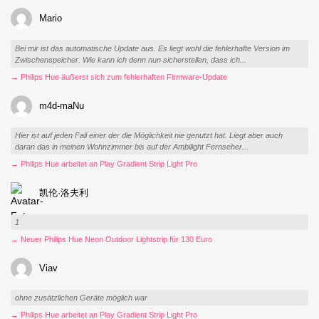
Mario
Bei mir ist das automatische Update aus. Es liegt wohl die fehlerhafte Version im
Zwischenspeicher. Wie kann ich denn nun sicherstellen, dass ich...
→ Philips Hue äußerst sich zum fehlerhaften Firmware-Update
m4d-maNu
Hier ist auf jeden Fall einer der die Möglichkeit nie genutzt hat. Liegt aber auch
daran das in meinen Wohnzimmer bis auf der Ambilight Fernseher...
→ Philips Hue arbeitet an Play Gradient Strip Light Pro
凯伦·洛夫利
1
→ Neuer Philips Hue Neon Outdoor Lightstrip für 130 Euro
Viav
ohne zusätzlichen Geräte möglich war
→ Philips Hue arbeitet an Play Gradient Strip Light Pro