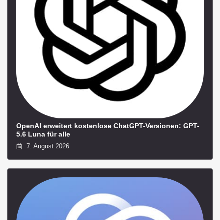
OpenAI erweitert kostenlose ChatGPT-Versionen: GPT-
5.6 Luna für alle
7. August 2026