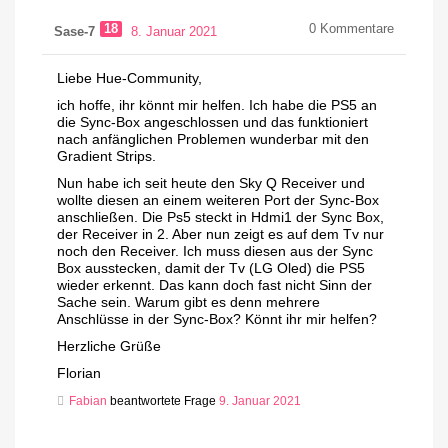
18
0
Kommentare
Sase-7
8. Januar 2021
Liebe Hue-Community,
ich hoffe, ihr könnt mir helfen. Ich habe die PS5 an
die Sync-Box angeschlossen und das funktioniert
nach anfänglichen Problemen wunderbar mit den
Gradient Strips.
Nun habe ich seit heute den Sky Q Receiver und
wollte diesen an einem weiteren Port der Sync-Box
anschließen. Die Ps5 steckt in Hdmi1 der Sync Box,
der Receiver in 2. Aber nun zeigt es auf dem Tv nur
noch den Receiver. Ich muss diesen aus der Sync
Box ausstecken, damit der Tv (LG Oled) die PS5
wieder erkennt. Das kann doch fast nicht Sinn der
Sache sein. Warum gibt es denn mehrere
Anschlüsse in der Sync-Box? Könnt ihr mir helfen?
Herzliche Grüße
Florian
Fabian
beantwortete Frage
9. Januar 2021