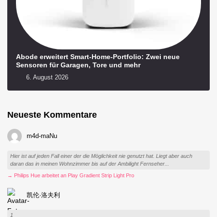
Abode erweitert Smart-Home-Portfolio: Zwei neue
Sensoren für Garagen, Tore und mehr
6. August 2026
Neueste Kommentare
m4d-maNu
Hier ist auf jeden Fall einer der die Möglichkeit nie genutzt hat. Liegt aber auch
daran das in meinen Wohnzimmer bis auf der Ambilight Fernseher...
→ Philips Hue arbeitet an Play Gradient Strip Light Pro
凯伦·洛夫利
1