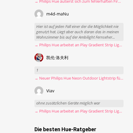
→ Philips Hue äußerst sich zum fehlerhaften Firmware-Update
m4d-maNu
Hier ist auf jeden Fall einer der die Möglichkeit nie
genutzt hat. Liegt aber auch daran das in meinen
Wohnzimmer bis auf der Ambilight Fernseher...
→ Philips Hue arbeitet an Play Gradient Strip Light Pro
凯伦·洛夫利
1
→ Neuer Philips Hue Neon Outdoor Lightstrip für 130 Euro
Viav
ohne zusätzlichen Geräte möglich war
→ Philips Hue arbeitet an Play Gradient Strip Light Pro
Die besten Hue-Ratgeber