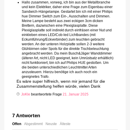
Hallo zusammen, vorweg, ich bin aus der Metallbranche
und kein Elektriker, daher eine Frage zum Eigenbau einer
Sandwich-Hängelampe. Gestartet bin ich mit einer Philips
hue Dimmer Switch zum Ein-, Ausschalten und Dimmen.
Meine Lampe besteht aus zwei eckigen 3cm dicken
Brettern, dazwischen eine Plexiglasplatte. Diese
Plexiglasplatte soll indirekt durch einfräsen einer Nut und
einkleben eines LED/Cob-led Lichtbandes (mit
Eckumführung/Eckverbinder) zum leuchten gebracht
werden. An der unteren Holzplatte sollen 2-3 weitere
Glühbirnen oder Spots für die direkte Tischbeleuchtung
angebracht werden. Da mein Busch&Jäger Wanddimmer
(älterer Art, nicht LED geeignet, kein Umrüstsatz erhältlich)
nicht funktioniert, bin ich auf Philips HUE gestoßen. Um
die beiden unterschiedlichen Leuchtmittel Arten
anzusteuern. Hierzu benötige ich auch noch ein
geeignetes Trafo.
Es wäre super hilfreich, wenn mir jemand für die
Zusammenstellung helfen würde, vielen Dank
JoKle
beantwortete Frage
21. Januar 2025
7
Antworten
Offen
Abgestimmt
Neuste
Älteste