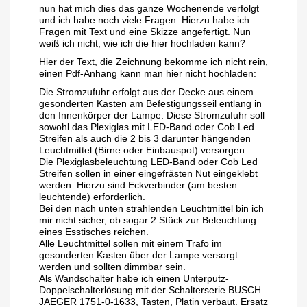
nun hat mich dies das ganze Wochenende verfolgt
und ich habe noch viele Fragen. Hierzu habe ich
Fragen mit Text und eine Skizze angefertigt. Nun
weiß ich nicht, wie ich die hier hochladen kann?
Hier der Text, die Zeichnung bekomme ich nicht rein,
einen Pdf-Anhang kann man hier nicht hochladen:
Die Stromzufuhr erfolgt aus der Decke aus einem
gesonderten Kasten am Befestigungsseil entlang in
den Innenkörper der Lampe. Diese Stromzufuhr soll
sowohl das Plexiglas mit LED-Band oder Cob Led
Streifen als auch die 2 bis 3 darunter hängenden
Leuchtmittel (Birne oder Einbauspot) versorgen.
Die Plexiglasbeleuchtung LED-Band oder Cob Led
Streifen sollen in einer eingefrästen Nut eingeklebt
werden. Hierzu sind Eckverbinder (am besten
leuchtende) erforderlich.
Bei den nach unten strahlenden Leuchtmittel bin ich
mir nicht sicher, ob sogar 2 Stück zur Beleuchtung
eines Esstisches reichen.
Alle Leuchtmittel sollen mit einem Trafo im
gesonderten Kasten über der Lampe versorgt
werden und sollten dimmbar sein.
Als Wandschalter habe ich einen Unterputz-
Doppelschalterlösung mit der Schalterserie BUSCH
JAEGER 1751-0-1633, Tasten, Platin verbaut. Ersatz