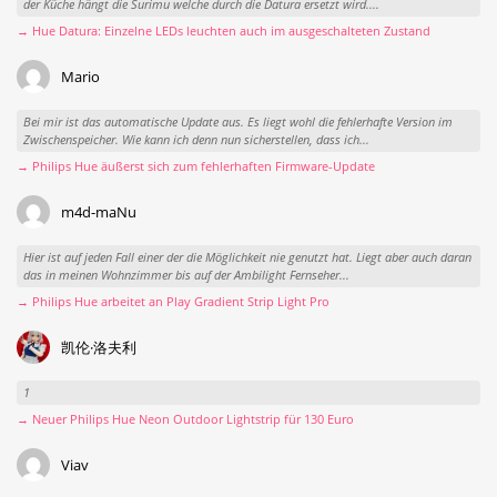
der Küche hängt die Surimu welche durch die Datura ersetzt wird....
→ Hue Datura: Einzelne LEDs leuchten auch im ausgeschalteten Zustand
Mario
Bei mir ist das automatische Update aus. Es liegt wohl die fehlerhafte Version im
Zwischenspeicher. Wie kann ich denn nun sicherstellen, dass ich...
→ Philips Hue äußerst sich zum fehlerhaften Firmware-Update
m4d-maNu
Hier ist auf jeden Fall einer der die Möglichkeit nie genutzt hat. Liegt aber auch daran
das in meinen Wohnzimmer bis auf der Ambilight Fernseher...
→ Philips Hue arbeitet an Play Gradient Strip Light Pro
凯伦·洛夫利
1
→ Neuer Philips Hue Neon Outdoor Lightstrip für 130 Euro
Viav