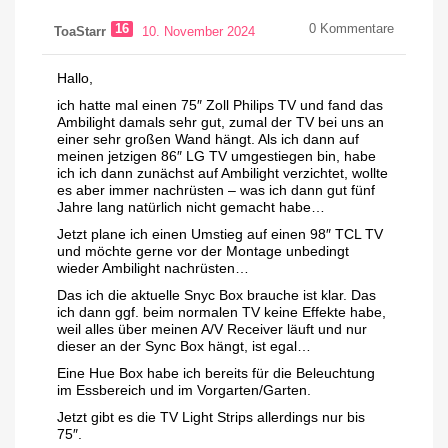
16
0
Kommentare
ToaStarr
10. November 2024
Hallo,
ich hatte mal einen 75″ Zoll Philips TV und fand das
Ambilight damals sehr gut, zumal der TV bei uns an
einer sehr großen Wand hängt. Als ich dann auf
meinen jetzigen 86″ LG TV umgestiegen bin, habe
ich ich dann zunächst auf Ambilight verzichtet, wollte
es aber immer nachrüsten – was ich dann gut fünf
Jahre lang natürlich nicht gemacht habe…
Jetzt plane ich einen Umstieg auf einen 98″ TCL TV
und möchte gerne vor der Montage unbedingt
wieder Ambilight nachrüsten…
Das ich die aktuelle Snyc Box brauche ist klar. Das
ich dann ggf. beim normalen TV keine Effekte habe,
weil alles über meinen A/V Receiver läuft und nur
dieser an der Sync Box hängt, ist egal…
Eine Hue Box habe ich bereits für die Beleuchtung
im Essbereich und im Vorgarten/Garten.
Jetzt gibt es die TV Light Strips allerdings nur bis
75″.