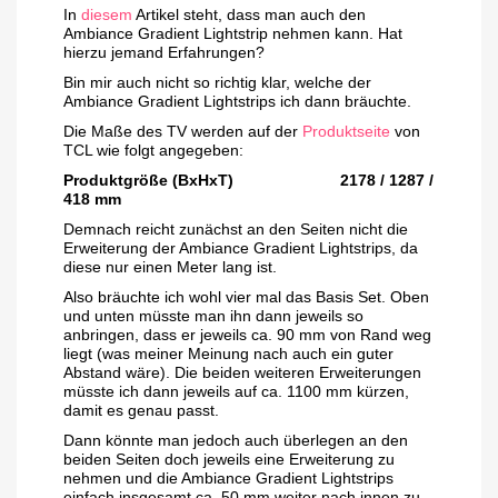
In
diesem
Artikel steht, dass man auch den
Ambiance Gradient Lightstrip nehmen kann. Hat
hierzu jemand Erfahrungen?
Bin mir auch nicht so richtig klar, welche der
Ambiance Gradient Lightstrips ich dann bräuchte.
Die Maße des TV werden auf der
Produktseite
von
TCL wie folgt angegeben:
Produktgröße (BxHxT) 2178 / 1287 /
418 mm
Demnach reicht zunächst an den Seiten nicht die
Erweiterung der Ambiance Gradient Lightstrips, da
diese nur einen Meter lang ist.
Also bräuchte ich wohl vier mal das Basis Set. Oben
und unten müsste man ihn dann jeweils so
anbringen, dass er jeweils ca. 90 mm von Rand weg
liegt (was meiner Meinung nach auch ein guter
Abstand wäre). Die beiden weiteren Erweiterungen
müsste ich dann jeweils auf ca. 1100 mm kürzen,
damit es genau passt.
Dann könnte man jedoch auch überlegen an den
beiden Seiten doch jeweils eine Erweiterung zu
nehmen und die Ambiance Gradient Lightstrips
einfach insgesamt ca. 50 mm weiter nach innen zu