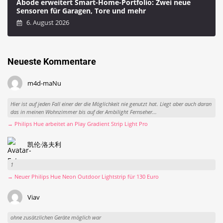
Abode erweitert Smart-Home-Portfolio: Zwei neue
Sensoren für Garagen, Tore und mehr
6. August 2026
Neueste Kommentare
m4d-maNu
Hier ist auf jeden Fall einer der die Möglichkeit nie genutzt hat. Liegt aber auch daran
das in meinen Wohnzimmer bis auf der Ambilight Fernseher...
→ Philips Hue arbeitet an Play Gradient Strip Light Pro
凯伦·洛夫利
1
→ Neuer Philips Hue Neon Outdoor Lightstrip für 130 Euro
Viav
ohne zusätzlichen Geräte möglich war