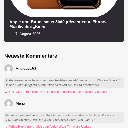
Apple und Brutalismus 3000 präsentieren iPhone-
Musikvideo „Kairo“
7. August 2026
Neueste Kommentare
AndreasC63
Habe meine heute bekommen, das Problem besteht bei mir nicht. Was mich nervt,
in der Küche hängt die Surimu welche durch die Datura ersetzt wird....
→ Hue Datura: Einzelne LEDs leuchten auch im ausgeschalteten Zustand
Mario
Bei mir ist das automatische Update aus. Es liegt wohl die fehlerhafte Version im
Zwischenspeicher. Wie kann ich denn nun sicherstellen, dass ich...
→ Philips Hue äußerst sich zum fehlerhaften Firmware-Update