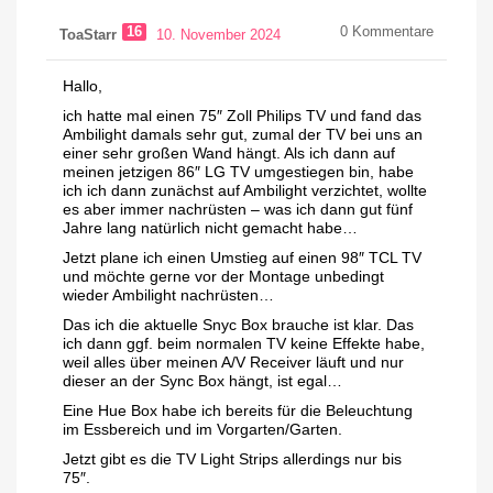
16
0
Kommentare
ToaStarr
10. November 2024
Hallo,
ich hatte mal einen 75″ Zoll Philips TV und fand das
Ambilight damals sehr gut, zumal der TV bei uns an
einer sehr großen Wand hängt. Als ich dann auf
meinen jetzigen 86″ LG TV umgestiegen bin, habe
ich ich dann zunächst auf Ambilight verzichtet, wollte
es aber immer nachrüsten – was ich dann gut fünf
Jahre lang natürlich nicht gemacht habe…
Jetzt plane ich einen Umstieg auf einen 98″ TCL TV
und möchte gerne vor der Montage unbedingt
wieder Ambilight nachrüsten…
Das ich die aktuelle Snyc Box brauche ist klar. Das
ich dann ggf. beim normalen TV keine Effekte habe,
weil alles über meinen A/V Receiver läuft und nur
dieser an der Sync Box hängt, ist egal…
Eine Hue Box habe ich bereits für die Beleuchtung
im Essbereich und im Vorgarten/Garten.
Jetzt gibt es die TV Light Strips allerdings nur bis
75″.