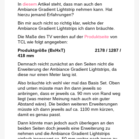
In
diesem
Artikel steht, dass man auch den
Ambiance Gradient Lightstrip nehmen kann. Hat
hierzu jemand Erfahrungen?
Bin mir auch nicht so richtig klar, welche der
Ambiance Gradient Lightstrips ich dann bräuchte.
Die Maße des TV werden auf der
Produktseite
von
TCL wie folgt angegeben:
Produktgröße (BxHxT) 2178 / 1287 /
418 mm
Demnach reicht zunächst an den Seiten nicht die
Erweiterung der Ambiance Gradient Lightstrips, da
diese nur einen Meter lang ist.
Also bräuchte ich wohl vier mal das Basis Set. Oben
und unten müsste man ihn dann jeweils so
anbringen, dass er jeweils ca. 90 mm von Rand weg
liegt (was meiner Meinung nach auch ein guter
Abstand wäre). Die beiden weiteren Erweiterungen
müsste ich dann jeweils auf ca. 1100 mm kürzen,
damit es genau passt.
Dann könnte man jedoch auch überlegen an den
beiden Seiten doch jeweils eine Erweiterung zu
nehmen und die Ambiance Gradient Lightstrips
einfach insgesamt ca. 50 mm weiter nach innen zu