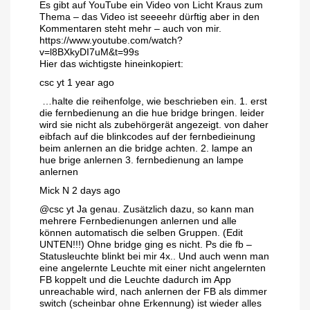
Es gibt auf YouTube ein Video von Licht Kraus zum
Thema – das Video ist seeeehr dürftig aber in den
Kommentaren steht mehr – auch von mir.
https://www.youtube.com/watch?
v=l8BXkyDI7uM&t=99s
Hier das wichtigste hineinkopiert:
csc yt
1 year ago
…halte die reihenfolge, wie beschrieben ein. 1. erst
die fernbedienung an die hue bridge bringen. leider
wird sie nicht als zubehörgerät angezeigt. von daher
eibfach auf die blinkcodes auf der fernbedieinung
beim anlernen an die bridge achten. 2. lampe an
hue brige anlernen 3. fernbedienung an lampe
anlernen
Mick N
2 days ago
@csc yt Ja genau. Zusätzlich dazu, so kann man
mehrere Fernbedienungen anlernen und alle
können automatisch die selben Gruppen. (Edit
UNTEN!!!) Ohne bridge ging es nicht. Ps die fb –
Statusleuchte blinkt bei mir 4x.. Und auch wenn man
eine angelernte Leuchte mit einer nicht angelernten
FB koppelt und die Leuchte dadurch im App
unreachable wird, nach anlernen der FB als dimmer
switch (scheinbar ohne Erkennung) ist wieder alles