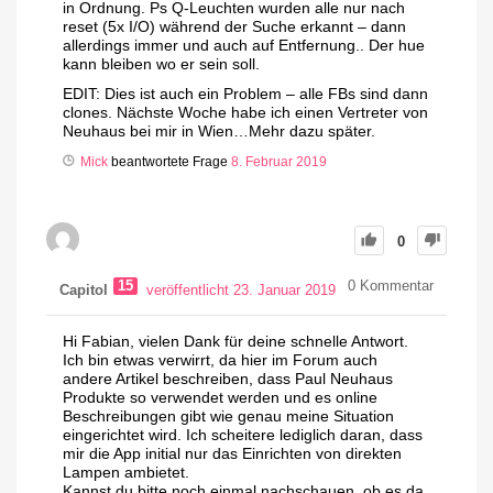
in Ordnung. Ps Q-Leuchten wurden alle nur nach
reset (5x I/O) während der Suche erkannt – dann
allerdings immer und auch auf Entfernung.. Der hue
kann bleiben wo er sein soll.
EDIT: Dies ist auch ein Problem – alle FBs sind dann
clones. Nächste Woche habe ich einen Vertreter von
Neuhaus bei mir in Wien…Mehr dazu später.
Mick
beantwortete Frage
8. Februar 2019
0
15
0
Kommentar
Capitol
veröffentlicht 23. Januar 2019
Hi Fabian, vielen Dank für deine schnelle Antwort.
Ich bin etwas verwirrt, da hier im Forum auch
andere Artikel beschreiben, dass Paul Neuhaus
Produkte so verwendet werden und es online
Beschreibungen gibt wie genau meine Situation
eingerichtet wird. Ich scheitere lediglich daran, dass
mir die App initial nur das Einrichten von direkten
Lampen ambietet.
Kannst du bitte noch einmal nachschauen, ob es da