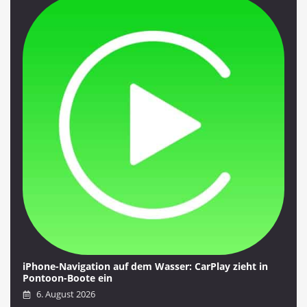
iPhone-Navigation auf dem Wasser: CarPlay zieht in
Pontoon-Boote ein
6. August 2026