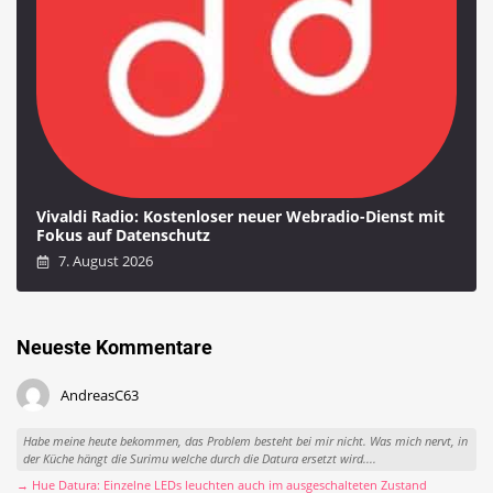
Vivaldi Radio: Kostenloser neuer Webradio-Dienst mit
Fokus auf Datenschutz
7. August 2026
Neueste Kommentare
AndreasC63
Habe meine heute bekommen, das Problem besteht bei mir nicht. Was mich nervt, in
der Küche hängt die Surimu welche durch die Datura ersetzt wird....
→ Hue Datura: Einzelne LEDs leuchten auch im ausgeschalteten Zustand