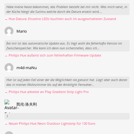
Habe meine heute bekommen, das Problem besteht bei mir nicht. Was mich nervt, in
der Küche hängt die Surimu welche durch die Datura ersetzt wird....
→ Hue Datura: Einzelne LEDs leuchten auch im ausgeschalteten Zustand
Mario
Bei mir ist das automatische Update aus. Es liegt wohl die fehlerhafte Version im
Zwischenspeicher. Wie kann ich denn nun sicherstellen, dass ich...
→ Philips Hue äußerst sich zum fehlerhaften Firmware-Update
m4d-maNu
Hier ist auf jeden Fall einer der die Möglichkeit nie genutzt hat. Liegt aber auch daran
das in meinen Wohnzimmer bis auf der Ambilight Fernseher...
→ Philips Hue arbeitet an Play Gradient Strip Light Pro
凯伦·洛夫利
1
→ Neuer Philips Hue Neon Outdoor Lightstrip für 130 Euro