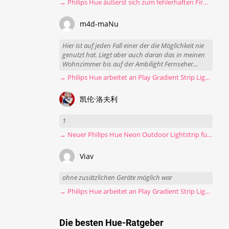
→ Philips Hue äußerst sich zum fehlerhaften Firmware-Update
m4d-maNu
Hier ist auf jeden Fall einer der die Möglichkeit nie
genutzt hat. Liegt aber auch daran das in meinen
Wohnzimmer bis auf der Ambilight Fernseher...
→ Philips Hue arbeitet an Play Gradient Strip Light Pro
凯伦·洛夫利
1
→ Neuer Philips Hue Neon Outdoor Lightstrip für 130 Euro
Viav
ohne zusätzlichen Geräte möglich war
→ Philips Hue arbeitet an Play Gradient Strip Light Pro
Die besten Hue-Ratgeber