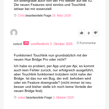
Ich downgrade auch von der Pro wieder auf die V2.
Die neuen Features sind sinnlos und Touchlink
ist/war bei mir essenziell.
Chris
beantwortete Frage
16. März 2026
0
15
0
Kommentar
netxxl
veröffentlicht 3. Oktober 2025
Funktioniert Touchlink nun grundsätzlich mit der
neuen Hue Bridge Pro oder nicht?
Ich habe es probiert, per App und per Api, es kommt
auch kein Fehler zurück, nur erfolgreich ausgeführt,
aber Touchlink funktioniert trotzdem nicht nahe der
Bridge. Ist das nur ein Bug, der evtl. behoben wird
oder ein Feature downgrade? (nicht immer ist neu
besser und bisher stelle ich noch keine Vorteile der
neuen Bridge fest).
netxxl
beantwortete Frage
3. Oktober 2025