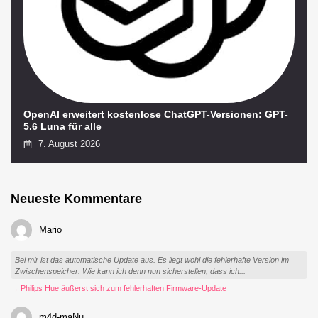
OpenAI erweitert kostenlose ChatGPT-Versionen: GPT-
5.6 Luna für alle
7. August 2026
Neueste Kommentare
Mario
Bei mir ist das automatische Update aus. Es liegt wohl die fehlerhafte Version im
Zwischenspeicher. Wie kann ich denn nun sicherstellen, dass ich...
→ Philips Hue äußerst sich zum fehlerhaften Firmware-Update
m4d-maNu