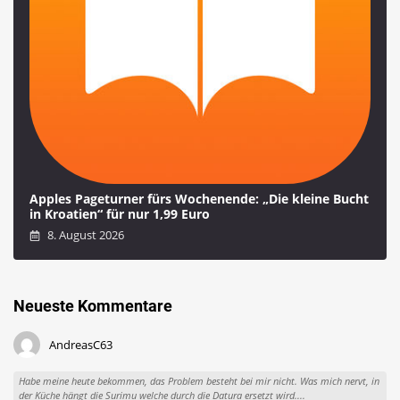
Apples Pageturner fürs Wochenende: „Die kleine Bucht
in Kroatien“ für nur 1,99 Euro
8. August 2026
Neueste Kommentare
AndreasC63
Habe meine heute bekommen, das Problem besteht bei mir nicht. Was mich nervt, in
der Küche hängt die Surimu welche durch die Datura ersetzt wird....