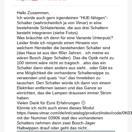
Hallo Zusammen,
Ich würde auch gern irgendeinen “HUE-fähigen”-
Schalter (wahrscheinlich ja von Vimar) in eine
bestehende Schlaterleiste, die aus drei Schaltern
besteht integrieren (siehe Fotos).
Was bräuchte ich denn für eine Variante Unterputz?
Leider finde ich nirgends einen Hinweis von
welchem Hersteller die bestehenden Schalter sind
(das Haus ist aus den 80er Jahren…ich meine es
wären Busch Jäger Schalter). Das die Optik nicht zu
100 stimmt wäre nicht so tragisch…also das ein
Schalter dann eben anders aus sieht…oder Gibt es
ene Möglichkeit die vorhandene Schalterwippe zu
verwenden und quais “nur” das Inneleben zu
tauschen. Den Schalter würde ich dann von einem
Elektriker entfernen lassen und das Ganze so
einrichten, das die Lampen draussen immer Strom
haben.
Vielen Dank für Eure Erfahrungen 🙂
Könnte ich nicht auch eines dieses Modul
https://www.vimar.com/de/int/catalog/product/index/code/0K0
mit der Nummer 03906 statt des vorhandenen
Schalters nehmen dann zwei Busch-Jäger
Halbwippen drauf oder geht das nicht…