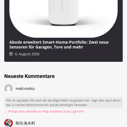
Abode erweitert Smart-Home-Portfolio: Zwei neue
Sensoren für Garagen, Tore und mehr
6. August 2026
Neueste Kommentare
m4d-maNu
Hier ist auf jeden Fall einer der die Möglichkeit nie genutzt hat. Liegt aber auch daran
das in meinen Wohnzimmer bis auf der Ambilight Fernseher...
→ Philips Hue arbeitet an Play Gradient Strip Light Pro
凯伦·洛夫利