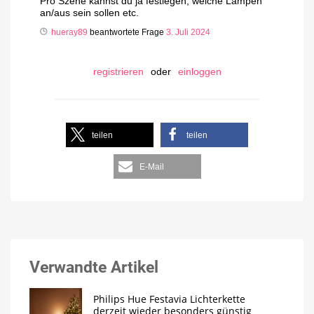
Pro Szene kannst du ja festlegen, welche Lampen
an/aus sein sollen etc.
hueray89
beantwortete Frage
3. Juli 2024
registrieren
oder
einloggen
teilen
teilen
E-Mail
Verwandte Artikel
Philips Hue Festavia Lichterkette
derzeit wieder besonders günstig