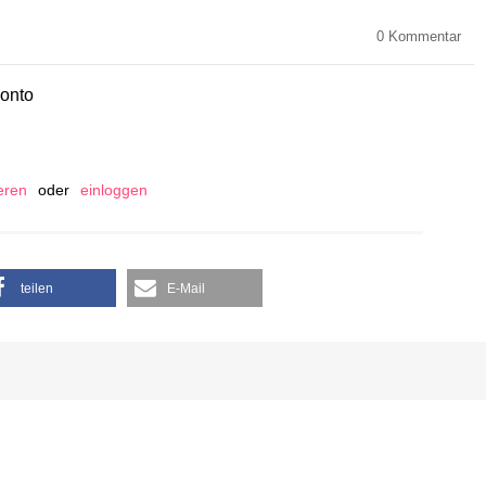
0
Kommentar
Konto
ieren
oder
einloggen
teilen
E-Mail