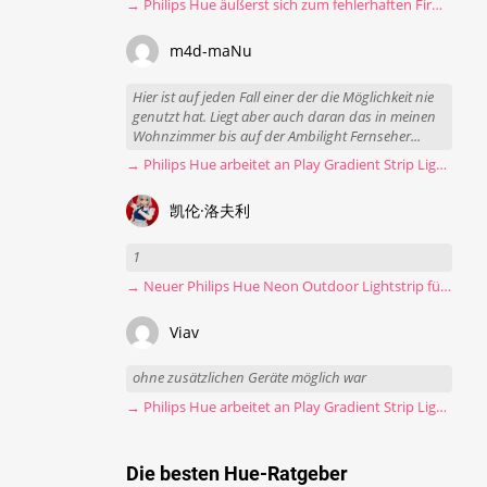
→ Philips Hue äußerst sich zum fehlerhaften Firmware-Update
m4d-maNu
Hier ist auf jeden Fall einer der die Möglichkeit nie
genutzt hat. Liegt aber auch daran das in meinen
Wohnzimmer bis auf der Ambilight Fernseher...
→ Philips Hue arbeitet an Play Gradient Strip Light Pro
凯伦·洛夫利
1
→ Neuer Philips Hue Neon Outdoor Lightstrip für 130 Euro
Viav
ohne zusätzlichen Geräte möglich war
→ Philips Hue arbeitet an Play Gradient Strip Light Pro
Die besten Hue-Ratgeber