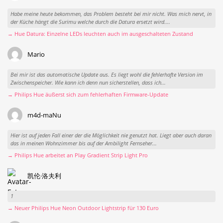
Habe meine heute bekommen, das Problem besteht bei mir nicht. Was mich nervt, in
der Küche hängt die Surimu welche durch die Datura ersetzt wird....
→ Hue Datura: Einzelne LEDs leuchten auch im ausgeschalteten Zustand
Mario
Bei mir ist das automatische Update aus. Es liegt wohl die fehlerhafte Version im
Zwischenspeicher. Wie kann ich denn nun sicherstellen, dass ich...
→ Philips Hue äußerst sich zum fehlerhaften Firmware-Update
m4d-maNu
Hier ist auf jeden Fall einer der die Möglichkeit nie genutzt hat. Liegt aber auch daran
das in meinen Wohnzimmer bis auf der Ambilight Fernseher...
→ Philips Hue arbeitet an Play Gradient Strip Light Pro
凯伦·洛夫利
1
→ Neuer Philips Hue Neon Outdoor Lightstrip für 130 Euro