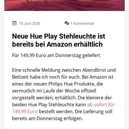
zu
15. Juni 2026
1 Kommentar
Neue
Hue
Neue Hue Play Stehleuchte ist
Play
bereits bei Amazon erhältlich
Stehleuchte
ist
Für 149,99 Euro am Donnerstag geliefert
bereits
bei
Amazon
Eine schnelle Meldung zwischen Abendbrot und
erhältlich
Bettzeit habe ich noch für euch. Bei Amazon ist
eines der neuen Philips Hue Produkte, die
vermutlich im Laufe der Woche offiziell
vorgestellt werden, erhältlich. Die kleinere der
beiden Hue Play Stehleuchte kann
ab sofort für
149,99 Euro
bestellt werden. Die Lieferung soll
bereits am Donnerstag erfolgen.