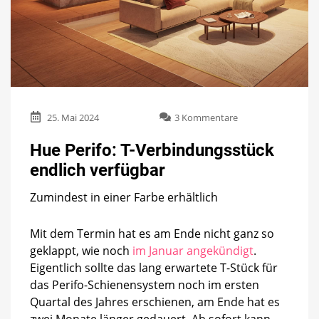
zu
25. Mai 2024
3 Kommentare
Hue
Perifo:
Hue Perifo: T-Verbindungsstück
T-
endlich verfügbar
Verbindungsstück
endlich
Zumindest in einer Farbe erhältlich
verfügbar
Mit dem Termin hat es am Ende nicht ganz so
geklappt, wie noch
im Januar angekündigt
.
Eigentlich sollte das lang erwartete T-Stück für
das Perifo-Schienensystem noch im ersten
Quartal des Jahres erschienen, am Ende hat es
zwei Monate länger gedauert. Ab sofort kann