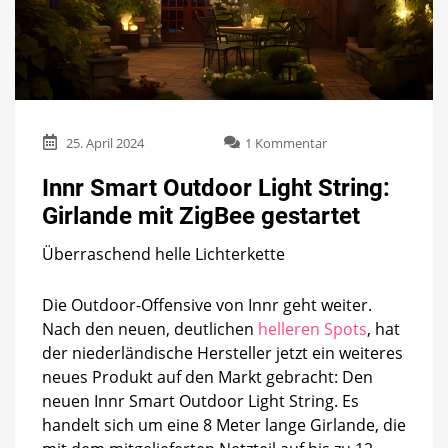
zu
25. April 2024
1 Kommentar
Innr
Smart
Innr Smart Outdoor Light String:
Outdoor
Girlande mit ZigBee gestartet
Light
String:
Überraschend helle Lichterkette
Girlande
mit
ZigBee
Die Outdoor-Offensive von Innr geht weiter.
gestartet
Nach den neuen, deutlichen
helleren Spots
, hat
der niederländische Hersteller jetzt ein weiteres
neues Produkt auf den Markt gebracht: Den
neuen Innr Smart Outdoor Light String. Es
handelt sich um eine 8 Meter lange Girlande, die