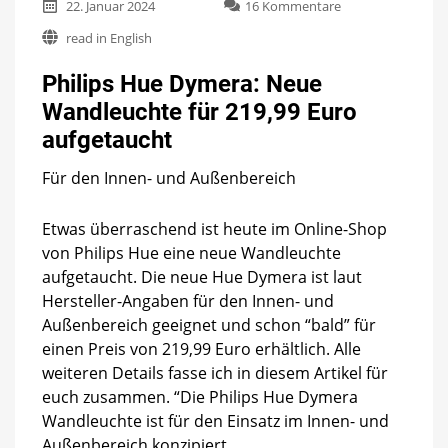
zu
22. Januar 2024
16 Kommentare
Philips
read in English
Hue
Dymera:
Philips Hue Dymera: Neue
Neue
Wandleuchte
Wandleuchte für 219,99 Euro
für
aufgetaucht
219,99
Euro
aufgetaucht
Für den Innen- und Außenbereich
Etwas überraschend ist heute im Online-Shop
von Philips Hue eine neue Wandleuchte
aufgetaucht. Die neue Hue Dymera ist laut
Hersteller-Angaben für den Innen- und
Außenbereich geeignet und schon “bald” für
einen Preis von 219,99 Euro erhältlich. Alle
weiteren Details fasse ich in diesem Artikel für
euch zusammen. “Die Philips Hue Dymera
Wandleuchte ist für den Einsatz im Innen- und
Außenbereich konzipiert.