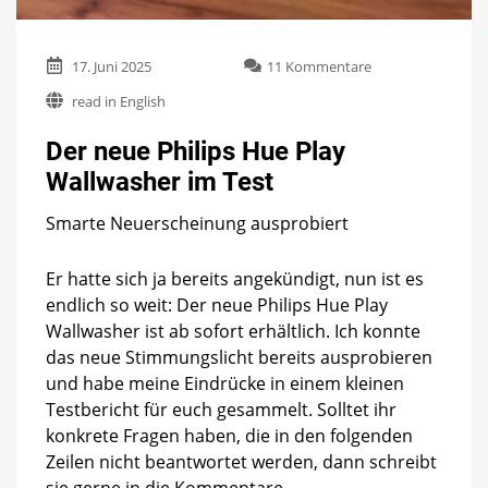
zu
17. Juni 2025
11 Kommentare
Der
read in English
neue
Philips
Der neue Philips Hue Play
Hue
Play
Wallwasher im Test
Wallwasher
im
Smarte Neuerscheinung ausprobiert
Test
Er hatte sich ja bereits angekündigt, nun ist es
endlich so weit: Der neue Philips Hue Play
Wallwasher ist ab sofort erhältlich. Ich konnte
das neue Stimmungslicht bereits ausprobieren
und habe meine Eindrücke in einem kleinen
Testbericht für euch gesammelt. Solltet ihr
konkrete Fragen haben, die in den folgenden
Zeilen nicht beantwortet werden, dann schreibt
sie gerne in die Kommentare.