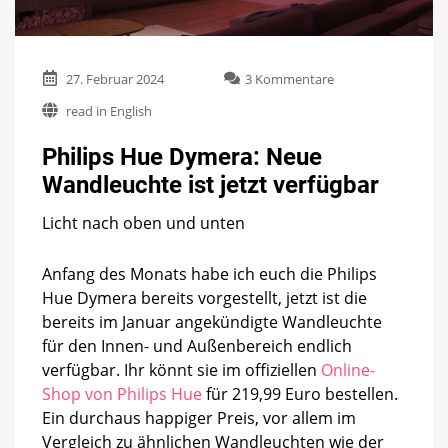
zu
27. Februar 2024
3 Kommentare
Philips
read in English
Hue
Dymera:
Philips Hue Dymera: Neue
Neue
Wandleuchte
Wandleuchte ist jetzt verfügbar
ist
jetzt
Licht nach oben und unten
verfügbar
Anfang des Monats habe ich euch die Philips
Hue Dymera bereits vorgestellt, jetzt ist die
bereits im Januar angekündigte Wandleuchte
für den Innen- und Außenbereich endlich
verfügbar. Ihr könnt sie im offiziellen
Online-
Shop von Philips Hue
für 219,99 Euro bestellen.
Ein durchaus happiger Preis, vor allem im
Vergleich zu ähnlichen Wandleuchten wie der