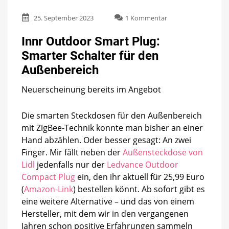
zu
25. September 2023
1 Kommentar
Innr
Outdoor
Innr Outdoor Smart Plug:
Smart
Smarter Schalter für den
Plug:
Smarter
Außenbereich
Schalter
für
Neuerscheinung bereits im Angebot
den
Außenbereich
Die smarten Steckdosen für den Außenbereich
mit ZigBee-Technik konnte man bisher an einer
Hand abzählen. Oder besser gesagt: An zwei
Finger. Mir fällt neben der
Außensteckdose von
Lidl
jedenfalls nur der
Ledvance Outdoor
Compact Plug
ein, den ihr aktuell für 25,99 Euro
(
Amazon-Link
) bestellen könnt. Ab sofort gibt es
eine weitere Alternative – und das von einem
Hersteller, mit dem wir in den vergangenen
Jahren schon positive Erfahrungen sammeln