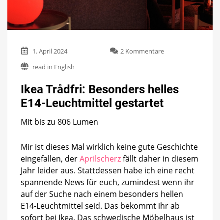
zu
1. April 2024
2 Kommentare
Ikea
read in English
Trådfri:
Besonders
Ikea Trådfri: Besonders helles
helles
E14-
E14-Leuchtmittel gestartet
Leuchtmittel
gestartet
Mit bis zu 806 Lumen
Mir ist dieses Mal wirklich keine gute Geschichte
eingefallen, der
Aprilscherz
fällt daher in diesem
Jahr leider aus. Stattdessen habe ich eine recht
spannende News für euch, zumindest wenn ihr
auf der Suche nach einem besonders hellen
E14-Leuchtmittel seid. Das bekommt ihr ab
sofort bei Ikea. Das schwedische Möbelhaus ist