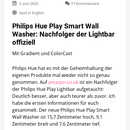
zu
3. Juni 2025
17 Kommentare
Philips
read in English
Hue
Play
Philips Hue Play Smart Wall
Smart
Wall
Washer: Nachfolger der Lightbar
Washer:
offiziell
Nachfolger
der
Lightbar
Mit Gradient und ColorCast
offiziell
Philips Hue hat es mit der Geheimhaltung der
eigenen Produkte mal wieder nicht so genau
genommen. Auf
amazon.co.uk
ist ein Nachfolger
der Philips Hue Play Lightbar aufgetaucht:
Deutlich besser, aber auch teurer als zuvor. Ich
habe die ersten Informationen für euch
gesammelt. Der neue Philips Hue Play Smart
Wall Washer ist 15,7 Zentimeter hoch, 9,1
Zentimeter breit und 7,6 Zentimeter tief.