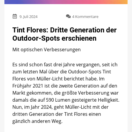
zu
9. Juli 2024
4 Kommentare
Tint
Flores:
Tint Flores: Dritte Generation der
Dritte
Outdoor-Spots erschienen
Generation
der
Mit optischen Verbesserungen
Outdoor-
Spots
erschienen
Es sind schon fast drei Jahre vergangen, seit ich
zum letzten Mal über die Outdoor-Spots Tint
Flores von Müller-Licht berichtet habe. Im
Frühjahr 2021 ist die zweite Generation auf den
Markt gekommen, die größte Verbesserung war
damals die auf 590 Lumen gesteigerte Helligkeit.
Nun, im Jahr 2024, geht Müller-Licht mit der
dritten Generation der Tint Flores einen
gänzlich anderen Weg.