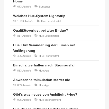
Home
673 Aufrufe
Sonstiges
Welches Hue-System Lightstrip
1.10K Aufrufe
Hue Leuchtmittel
Qualitätsverlust bei alter Bridge?
817 Aufrufe
Hue Leuchtmittel
Hue Flux Veränderung der Lumen mit
Verlängerung
425 Aufrufe
Hue Leuchtmittel
Einschaltverhalten nach Stromausfall
583 Aufrufe
Hue App
Abwesenheitsimulation startet nie
803 Aufrufe
Hue App
Gibt’s was neues von Ambilight +Hue?
926 Aufrufe
Hue Entertainment
Hue Bridge Software Update und Stand