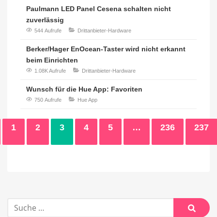
Paulmann LED Panel Cesena schalten nicht
zuverlässig
544 Aufrufe
Drittanbieter-Hardware
Berker/Hager EnOcean-Taster wird nicht erkannt
beim Einrichten
1.08K Aufrufe
Drittanbieter-Hardware
Wunsch für die Hue App: Favoriten
750 Aufrufe
Hue App
1
2
3
4
5
…
236
237