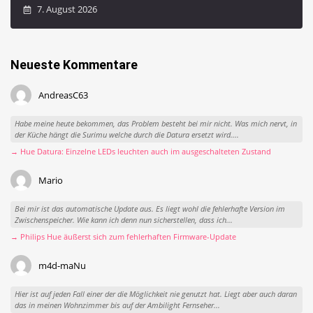
7. August 2026
Neueste Kommentare
AndreasC63
Habe meine heute bekommen, das Problem besteht bei mir nicht. Was mich nervt, in
der Küche hängt die Surimu welche durch die Datura ersetzt wird....
→ Hue Datura: Einzelne LEDs leuchten auch im ausgeschalteten Zustand
Mario
Bei mir ist das automatische Update aus. Es liegt wohl die fehlerhafte Version im
Zwischenspeicher. Wie kann ich denn nun sicherstellen, dass ich...
→ Philips Hue äußerst sich zum fehlerhaften Firmware-Update
m4d-maNu
Hier ist auf jeden Fall einer der die Möglichkeit nie genutzt hat. Liegt aber auch daran
das in meinen Wohnzimmer bis auf der Ambilight Fernseher...