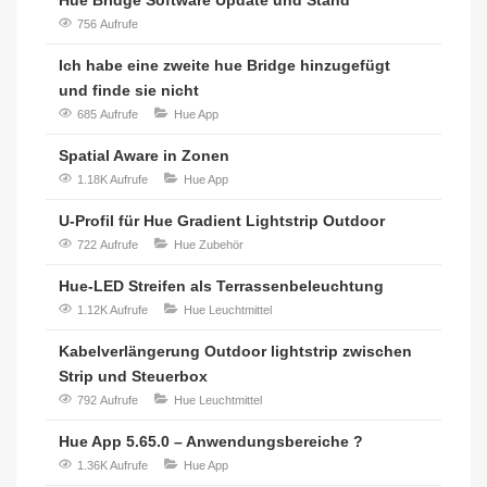
756 Aufrufe
Ich habe eine zweite hue Bridge hinzugefügt
und finde sie nicht
685 Aufrufe
Hue App
Spatial Aware in Zonen
1.18K Aufrufe
Hue App
U-Profil für Hue Gradient Lightstrip Outdoor
722 Aufrufe
Hue Zubehör
Hue-LED Streifen als Terrassenbeleuchtung
1.12K Aufrufe
Hue Leuchtmittel
Kabelverlängerung Outdoor lightstrip zwischen
Strip und Steuerbox
792 Aufrufe
Hue Leuchtmittel
Hue App 5.65.0 – Anwendungsbereiche ?
1.36K Aufrufe
Hue App