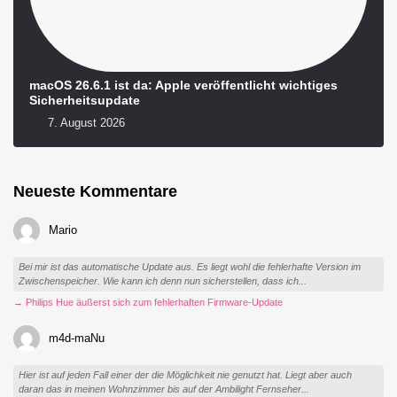
macOS 26.6.1 ist da: Apple veröffentlicht wichtiges
Sicherheitsupdate
7. August 2026
Neueste Kommentare
Mario
Bei mir ist das automatische Update aus. Es liegt wohl die fehlerhafte Version im
Zwischenspeicher. Wie kann ich denn nun sicherstellen, dass ich...
→ Philips Hue äußerst sich zum fehlerhaften Firmware-Update
m4d-maNu
Hier ist auf jeden Fall einer der die Möglichkeit nie genutzt hat. Liegt aber auch
daran das in meinen Wohnzimmer bis auf der Ambilight Fernseher...