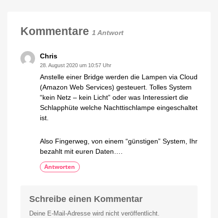
und
Was
Antonelli
der
Hue-
Hersteller
sonst
Kommentare
noch
1 Antwort
macht
Chris
28. August 2020 um 10:57 Uhr
Anstelle einer Bridge werden die Lampen via Cloud
(Amazon Web Services) gesteuert. Tolles System
“kein Netz – kein Licht” oder was Interessiert die
Schlapphüte welche Nachttischlampe eingeschaltet
ist.
Also Fingerweg, von einem “günstigen” System, Ihr
bezahlt mit euren Daten….
Antworten
Schreibe einen Kommentar
Deine E-Mail-Adresse wird nicht veröffentlicht.