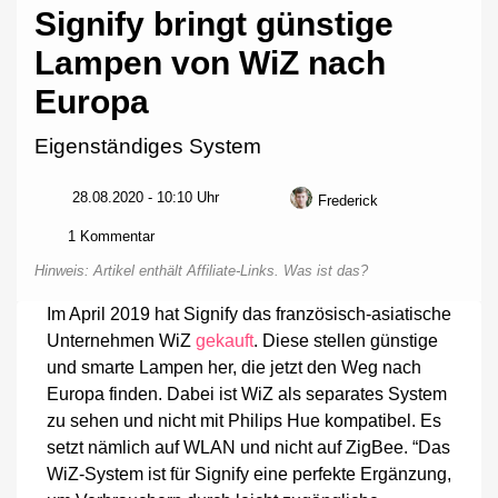
Signify bringt günstige
Lampen von WiZ nach
Europa
Eigenständiges System
28.08.2020 - 10:10 Uhr
Frederick
zu
1 Kommentar
Signify
Hinweis: Artikel enthält Affiliate-Links.
Was ist das?
bringt
günstige
Im April 2019 hat Signify das französisch-asiatische
Lampen
Unternehmen WiZ
gekauft
. Diese stellen günstige
von
WiZ
und smarte Lampen her, die jetzt den Weg nach
nach
Europa finden. Dabei ist WiZ als separates System
Europa
zu sehen und nicht mit Philips Hue kompatibel. Es
setzt nämlich auf WLAN und nicht auf ZigBee. “Das
WiZ-System ist für Signify eine perfekte Ergänzung,