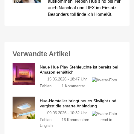
auskommen. Neben Hue sind bei mir
auch Nanoleaf und LIFX im Einsatz.
Besonders toll finde ich HomeKit.
Verwandte Artikel
Neue Hue Play Stehleuchte ist bereits bei
Amazon erhältlich
15.06.2026 - 18:47 Uhr
zu
Fabian
1 Kommentar
Neue
Hue
Hue-Hersteller bringt neues Skylight und
Play
vergisst die smarte Anbindung
Stehleuchte
09.06.2026 - 10:32 Uhr
ist
zu
bereits
Fabian
16 Kommentare
read in
Hue-
bei
English
Hersteller
Amazon