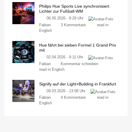
bringt
erhältlich
Philips Hue Sports Live synchronisiert
neues
Für
149,99
Lichter zur Fußball-WM
Skylight
Euro
am
06.05.2026 - 9:29 Uhr
und
Donnerstag
geliefert
zu
vergisst
Fabian
3 Kommentare
read in
Philips
die
English
Hue
smarte
Sports
Anbindung
Hue fährt bei sieben Formel 1 Grand Prix
Live
Natürliches
Tageslicht
mit
synchronisiert
in
Innenräumen
02.04.2026 - 9:11 Uhr
Lichter
zu
zur
Fabian
Kommentar schreiben
Hue
Fußball-
read in English
fährt
WM
bei
Neues
Feature
Signify auf der Light+Building in Frankfurt
sieben
ganz
ohne
09.03.2026 - 13:08 Uhr
Formel
Sync
Box
1
zu
Fabian
4 Kommentare
read in
Grand
Signify
English
Prix
auf
mit
der
Auf
Light+Building
den
Boliden
in
von
Frankfurt
Russell