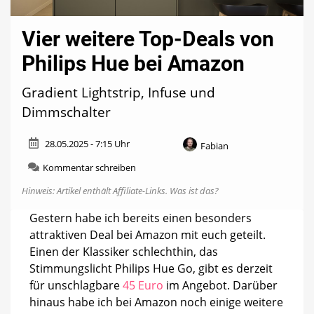
Vier weitere Top-Deals von
Philips Hue bei Amazon
Gradient Lightstrip, Infuse und
Dimmschalter
28.05.2025 - 7:15 Uhr
Fabian
zu
Kommentar schreiben
Vier
Hinweis: Artikel enthält Affiliate-Links.
Was ist das?
weitere
Top-
Gestern habe ich bereits einen besonders
Deals
attraktiven Deal bei Amazon mit euch geteilt.
von
Philips
Einen der Klassiker schlechthin, das
Hue
Stimmungslicht Philips Hue Go, gibt es derzeit
bei
für unschlagbare
45 Euro
im Angebot. Darüber
Amazon
hinaus habe ich bei Amazon noch einige weitere