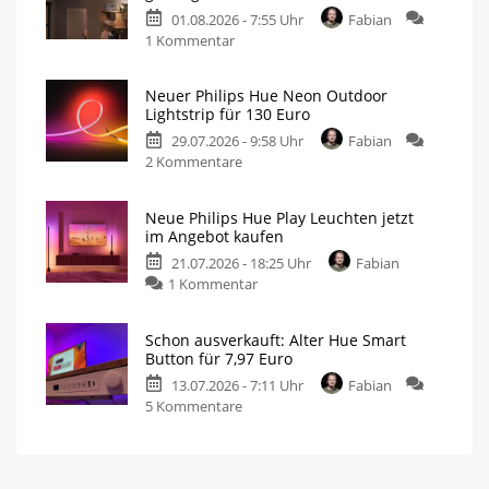
01.08.2026 - 7:55 Uhr
Fabian
derzeit
zu
1 Kommentar
wieder
Philips
besonders
Hue
günstig
Neuer Philips Hue Neon Outdoor
Centris:
20
Lightstrip für 130 Euro
Meter
Jetzt
mit
200
29.07.2026 - 9:58 Uhr
Fabian
über
LEDs
für
zu
2 Kommentare
100
nur
140
Neuer
Euro
Euro
Philips
günstiger
Neue Philips Hue Play Leuchten jetzt
Hue
Individuelle
im Angebot kaufen
Deckenleuchte
Neon
mit
1.630
21.07.2026 - 18:25 Uhr
Fabian
Outdoor
Lumen
zu
1 Kommentar
Lightstrip
Neue
für
Philips
130
Schon ausverkauft: Alter Hue Smart
Hue
Euro
Button für 7,97 Euro
Play
Ausgestattet
mit
13.07.2026 - 7:11 Uhr
Fabian
Leuchten
Gradient-
Funktion
zu
5 Kommentare
jetzt
Schon
im
ausverkauft:
Angebot
Alter
kaufen
Hue
15