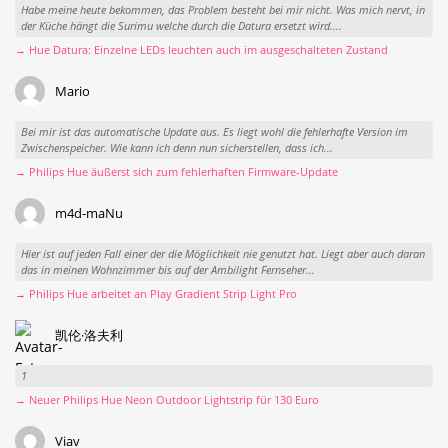
Habe meine heute bekommen, das Problem besteht bei mir nicht. Was mich nervt, in
der Küche hängt die Surimu welche durch die Datura ersetzt wird....
→ Hue Datura: Einzelne LEDs leuchten auch im ausgeschalteten Zustand
Mario
Bei mir ist das automatische Update aus. Es liegt wohl die fehlerhafte Version im
Zwischenspeicher. Wie kann ich denn nun sicherstellen, dass ich...
→ Philips Hue äußerst sich zum fehlerhaften Firmware-Update
m4d-maNu
Hier ist auf jeden Fall einer der die Möglichkeit nie genutzt hat. Liegt aber auch daran
das in meinen Wohnzimmer bis auf der Ambilight Fernseher...
→ Philips Hue arbeitet an Play Gradient Strip Light Pro
凯伦·洛夫利
1
→ Neuer Philips Hue Neon Outdoor Lightstrip für 130 Euro
Viav