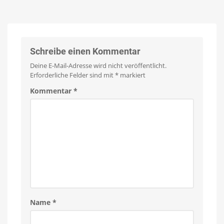
Prozent
Smart
sparen
Button
für
7,97
Euro
Schreibe einen Kommentar
Neue
Generation
Deine E-Mail-Adresse wird nicht veröffentlicht.
deutlich
größer
Erforderliche Felder sind mit
*
markiert
Kommentar
*
Name
*