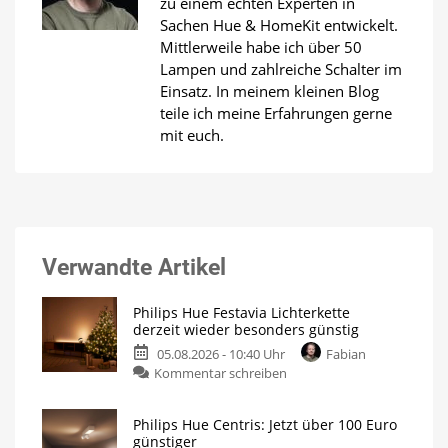
zu einem echten Experten in
Sachen Hue & HomeKit entwickelt.
Mittlerweile habe ich über 50
Lampen und zahlreiche Schalter im
Einsatz. In meinem kleinen Blog
teile ich meine Erfahrungen gerne
mit euch.
Verwandte Artikel
Philips Hue Festavia Lichterkette
derzeit wieder besonders günstig
05.08.2026 - 10:40 Uhr
Fabian
zu
Kommentar schreiben
Philips
Hue
Philips Hue Centris: Jetzt über 100 Euro
Festavia
günstiger
Lichterkette