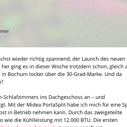
zu
ntar
Hue-
Wochenrückblick:
Wie
läuft
chst wieder richtig spannend, der Launch des neuen
es
 her ging es in dieser Woche trotzdem schon, gleich 
bei
euch
s in Bochum locker über die 30-Grad-Marke. Und da
bei
h?
über
30
Grad?
n-Schlafzimmers ins Dachgeschoss an – und
. Mit der Midea PortaSplit habe ich mich für eine Sp
bst in Betrieb nehmen kann. Durch das zweigeteilte
so wie die Kühlleistung mit 12.000 BTU. Die ersten