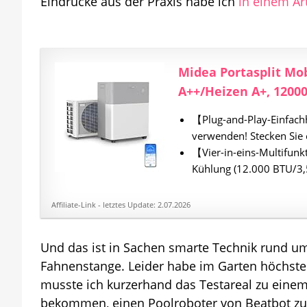
Eindrücke aus der Praxis habe ich
in einem Ar
Midea Portasplit M
A++/Heizen A+, 12000 
【Plug-and-Play-Einfachh
verwenden! Stecken Sie 
【Vier-in-eins-Multifunkt
Kühlung (12.000 BTU/3
Affiliate-Link - letztes Update: 2.07.2026
Und das ist in Sachen smarte Technik rund um
Fahnenstange. Leider habe im Garten höchsten
musste ich kurzerhand das Testareal zu einem
bekommen, einen Poolroboter von Beatbot zu t