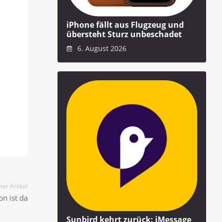
iPhone fällt aus Flugzeug und
übersteht Sturz unbeschadet
6. August 2026
er Artikel
n ist da
Sunbird kehrt zurück: iMessage