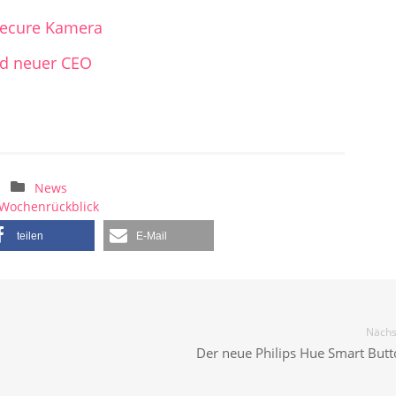
Secure Kamera
nd neuer CEO
News
Wochenrückblick
teilen
E-Mail
Nächst
Der neue Philips Hue Smart Butto