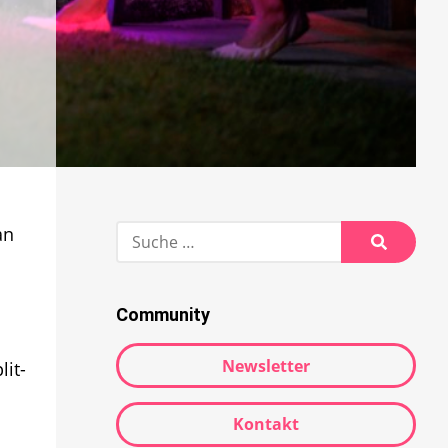
Suche
an
nach:
Suche
Community
Newsletter
lit-
Kontakt