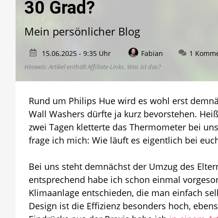
30 Grad?
Mein persönlicher Blog
15.06.2025 - 9:35 Uhr
Fabian
1 Komme
Hinweis: Artikel enthält Affiliate-Links.
Was ist das?
Rund um Philips Hue wird es wohl erst demnä
Wall Washers dürfte ja kurz bevorstehen. Heiß
zwei Tagen kletterte das Thermometer bei un
frage ich mich: Wie läuft es eigentlich bei euc
Bei uns steht demnächst der Umzug des Elter
entsprechend habe ich schon einmal vorgesorgt
Klimaanlage entschieden, die man einfach sel
Design ist die Effizienz besonders hoch, eben