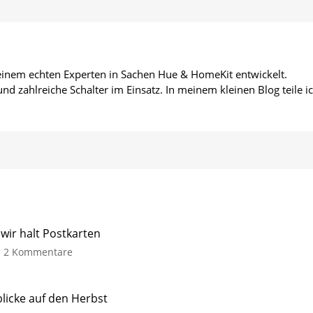
 einem echten Experten in Sachen Hue & HomeKit entwickelt.
d zahlreiche Schalter im Einsatz. In meinem kleinen Blog teile i
ir halt Postkarten
zu
2 Kommentare
Hue-
Wochenrückblick:
Dann
icke auf den Herbst
schreiben