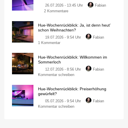
schreiben
26.07.2026 - 13:45 Uhr
Fabian
wir
zu
2 Kommentare
halt
Hue-
Postkarten
Wochenrückblick:
Mein
persönlicher
Hue-Wochenrückblick: Ja, ist denn heut’
Noch
Blog
schon Weihnachten?
mehr
19.07.2026 - 9:54 Uhr
Fabian
Ausblicke
zu
1 Kommentar
auf
Hue-
den
Wochenrückblick:
Herbst
Hue-Wochenrückblick: Willkommen im
Ja,
Mein
Sommerloch
persönlicher
ist
Blog
12.07.2026 - 8:56 Uhr
Fabian
denn
zu
Kommentar schreiben
heut’
Hue-
schon
Wochenrückblick:
Weihnachten?
Hue-Wochenrückblick: Preiserhöhung
Willkommen
Mein
gewürfelt?
persönlicher
im
Blog
05.07.2026 - 9:54 Uhr
Fabian
Sommerloch
zu
Kommentar schreiben
Wann
startet
Hue-
Hue
die
Wochenrückblick:
Marketing-
Offensive?
Preiserhöhung
gewürfelt?