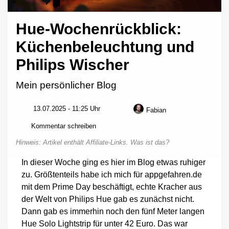
Hue-Wochenrückblick:
Küchenbeleuchtung und
Philips Wischer
Mein persönlicher Blog
13.07.2025 - 11:25 Uhr
Fabian
zu
Kommentar schreiben
Hue-
Hinweis: Artikel enthält Affiliate-Links.
Was ist das?
Wochenrückblick:
Küchenbeleuchtung
In dieser Woche ging es hier im Blog etwas ruhiger
und
zu. Größtenteils habe ich mich für appgefahren.de
Philips
Wischer
mit dem Prime Day beschäftigt, echte Kracher aus
der Welt von Philips Hue gab es zunächst nicht.
Dann gab es immerhin noch den fünf Meter langen
Hue Solo Lightstrip für unter 42 Euro. Das war