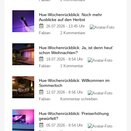
Hue-
Wochenrückblick:
Hue-Wochenrückblick: Noch mehr
Dann
Ausblicke auf den Herbst
schreiben
26.07.2026 - 13:45 Uhr
wir
zu
halt
Fabian
2 Kommentare
Hue-
Postkarten
Wochenrückblick:
Mein
persönlicher
Hue-Wochenrückblick: Ja, ist denn heut’
Noch
Blog
schon Weihnachten?
mehr
19.07.2026 - 9:54 Uhr
Ausblicke
zu
auf
Fabian
1 Kommentar
Hue-
den
Wochenrückblick:
Herbst
Hue-Wochenrückblick: Willkommen im
Ja,
Mein
persönlicher
Sommerloch
ist
Blog
12.07.2026 - 8:56 Uhr
denn
zu
heut’
Fabian
Kommentar schreiben
Hue-
schon
Wochenrückblick:
Weihnachten?
Hue-Wochenrückblick: Preiserhöhung
Willkommen
Mein
persönlicher
gewürfelt?
im
Blog
05.07.2026 - 9:54 Uhr
Sommerloch
Wann