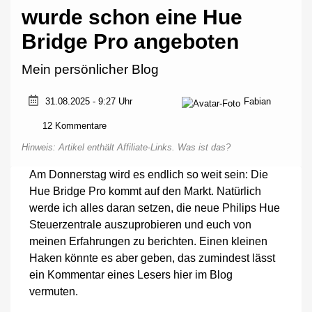
wurde schon eine Hue
Bridge Pro angeboten
Mein persönlicher Blog
Fabian
31.08.2025 - 9:27 Uhr
zu
12 Kommentare
Hue-
Hinweis: Artikel enthält Affiliate-Links.
Was ist das?
Wochenrückblick:
Mir
Am Donnerstag wird es endlich so weit sein: Die
wurde
Hue Bridge Pro kommt auf den Markt. Natürlich
schon
eine
werde ich alles daran setzen, die neue Philips Hue
Hue
Steuerzentrale auszuprobieren und euch von
Bridge
meinen Erfahrungen zu berichten. Einen kleinen
Pro
angeboten
Haken könnte es aber geben, das zumindest lässt
ein Kommentar eines Lesers hier im Blog
vermuten.