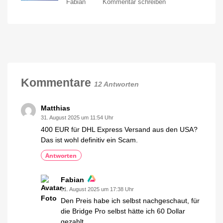
zu
Fabian
Kommentar schreiben
startet
Hue-
Hue
die
Wochenrückblick:
Marketing-
Offensive?
Preiserhöhung
gewürfelt?
Mein
persönlicher
Blog
Kommentare
12 Antworten
Matthias
31. August 2025 um 11:54 Uhr
400 EUR für DHL Express Versand aus den USA?
Das ist wohl definitiv ein Scam.
Antworten
Fabian
31. August 2025 um 17:38 Uhr
Den Preis habe ich selbst nachgeschaut, für
die Bridge Pro selbst hätte ich 60 Dollar
gezahlt.