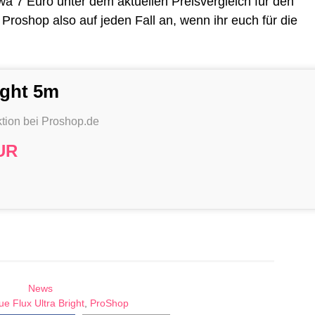
wa 7 Euro unter dem aktuellen Preisvergleich für den
 Proshop also auf jeden Fall an, wenn ihr euch für die
ight 5m
tion bei Proshop.de
UR
News
ue Flux Ultra Bright
,
ProShop