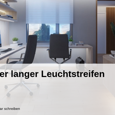
ter langer Leuchtstreifen
zu
r schreiben
Flux