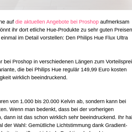
Ultra
Bright:
5
che auf
die aktuellen Angebote bei Proshop
aufmerksam
Meter
langer
nnt ihr dort etliche Hue-Produkte zu sehr guten Preise
Leuchtstreifen
einmal im Detail vorstellen: Den Philips Hue Flux Ultra
jetzt
60
Euro
günstiger
r bei Proshop in verschiedenen Längen zum Vorteilsprei
riante, die bei Philips Hue regulär 149,99 Euro kosten
igkeit wirklich beeindruckend.
uren von 1.000 bis 20.000 Kelvin ab, sondern kann bei
hten. Wenn man bedenkt, dass bei der vorherigen
dann ist das schon wirklich sehr beeindruckend. Ihr ha
Qual der Wahl: Gemütliche Lichtstimmung dank Gradient-