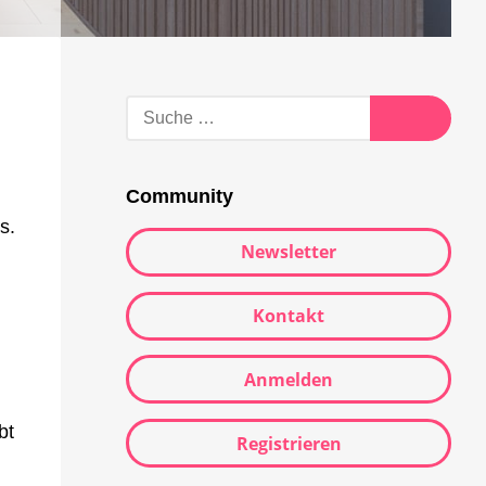
Suche
n
nach:
Suche
Community
s.
Newsletter
Kontakt
Anmelden
bt
Registrieren