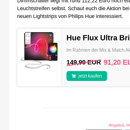
Dimmschalter liegt mit rund 112,22 Euro noch et
Leuchtstreifen selbst. Schaut euch die Aktion bei
neuen Lightstrips von Philips Hue interessiert.
Hue Flux Ultra Br
Im Rahmen der Mix & Match Ak
91,20 E
149,99 EUR
jetzt kaufen
Angebot
,
H