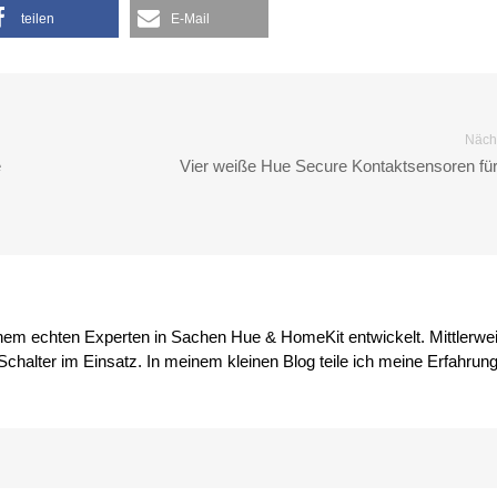
teilen
E-Mail
Nächs
e
Vier weiße Hue Secure Kontaktsensoren fü
inem echten Experten in Sachen Hue & HomeKit entwickelt. Mittlerwei
chalter im Einsatz. In meinem kleinen Blog teile ich meine Erfahrun