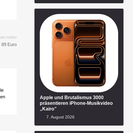
ter Artikel
r 89 Euro
le
gen
Apple und Brutalismus 3000
präsentieren iPhone-Musikvideo
„Kairo“
7. August 2026