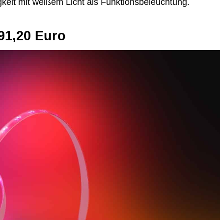
keit mit weißem Licht als Funktionsbeleuchtung.
 91,20 Euro