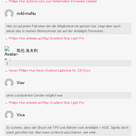
→ Philips Hue äußerst sich zum fehlerhaften Firmware-Update
m4d-maNu
Hier ist auf jeden Fall einer der die Möglichkeit nie genutzt hat. Liegt aber auch
daran das in meinen Wohnzimmer bis auf der Ambilight Fernseher...
→ Philips Hue arbeitet an Play Gradient Strip Light Pro
凯伦·洛夫利
1
→ Neuer Philips Hue Neon Outdoor Lightstrip für 130 Euro
Viav
ohne zusätzlichen Geräte möglich war
→ Philips Hue arbeitet an Play Gradient Strip Light Pro
Viva
Es scheint, dass der Bruch mit TPV und Abkehr vom Ambilight + HUE, Signify doch
stark getroffen hat. Man kann schlecht abschätzen, wie viele...