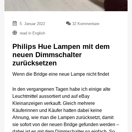
zu
5. Januar 2022
32 Kommentare
Philips
read in English
Hue
Lampen
Philips Hue Lampen mit dem
mit
dem
neuen Dimmschalter
neuen
zurücksetzen
Dimmschalter
zurücksetzen
Wenn die Bridge eine neue Lampe nicht findet
In den vergangenen Tagen habe ich einige alte
Leuchtmittel aussortiert und auf eBay
Kleinanzeigen verkauft. Gleich mehrere
Käuferinnen und Käufer hatten dabei keine
Ahnung, wie man die Lampen zurücksetzt, damit
sie sofort von der neuen Bridge gefunden werden –
dabei ist es mit dem Dimmschalter so einfach. So