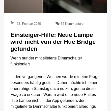
zu
22. Februar 2020
64 Kommentare
Einsteiger-
Hilfe:
Einsteiger-Hilfe: Neue Lampe
Neue
wird nicht von der Hue Bridge
Lampe
wird
gefunden
nicht
von
Wenn nur der mitgelieferte Dimmschalter
der
funktioniert
Hue
Bridge
gefunden
In den vergangenen Wochen wurde mir eine Frage
besonders häufig gestellt. Daher möchte ich einen
eher ruhigen Samstag dazu nutzen, genau diese
Frage zu erklären: Warum wird eine neue Philips
Hue Lampe nicht in der App gefunden, der
mitgelieferte Dimmschalter funktioniert allerdings