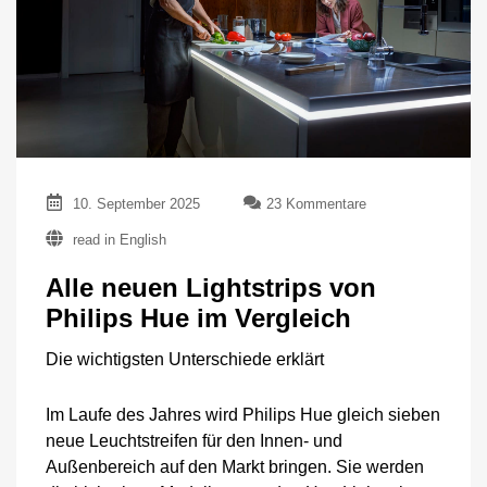
zu
10. September 2025
23 Kommentare
Alle
read in English
neuen
Lightstrips
Alle neuen Lightstrips von
von
Philips
Philips Hue im Vergleich
Hue
im
Die wichtigsten Unterschiede erklärt
Vergleich
Im Laufe des Jahres wird Philips Hue gleich sieben
neue Leuchtstreifen für den Innen- und
Außenbereich auf den Markt bringen. Sie werden