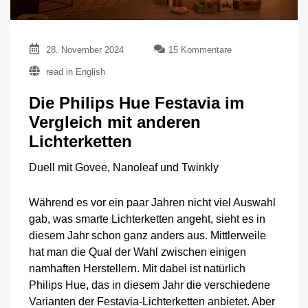
zu
28. November 2024
15 Kommentare
Die
read in English
Philips
Hue
Die Philips Hue Festavia im
Festavia
im
Vergleich mit anderen
Vergleich
Lichterketten
mit
anderen
Lichterketten
Duell mit Govee, Nanoleaf und Twinkly
Während es vor ein paar Jahren nicht viel Auswahl
gab, was smarte Lichterketten angeht, sieht es in
diesem Jahr schon ganz anders aus. Mittlerweile
hat man die Qual der Wahl zwischen einigen
namhaften Herstellern. Mit dabei ist natürlich
Philips Hue, das in diesem Jahr die verschiedene
Varianten der Festavia-Lichterketten anbietet. Aber