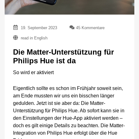
zu
19. September 2023
45 Kommentare
Die
read in English
Matter-
Unterstützung
Die Matter-Unterstützung für
für
Philips
Philips Hue ist da
Hue
ist
So wird er aktiviert
da
Eigentlich sollte es schon im Frühjahr soweit sein,
am Ende mussten wir uns ein bisschen länger
gedulden. Jetzt ist sie aber da: Die Matter-
Unterstützung für Philips Hue. Ab sofort kann sie in
den Einstellungen der Hue-App aktiviert werden –
doch es gilt einige Details zu beachten. Die Matter-
Integration von Philips Hue erfolgt über die Hue