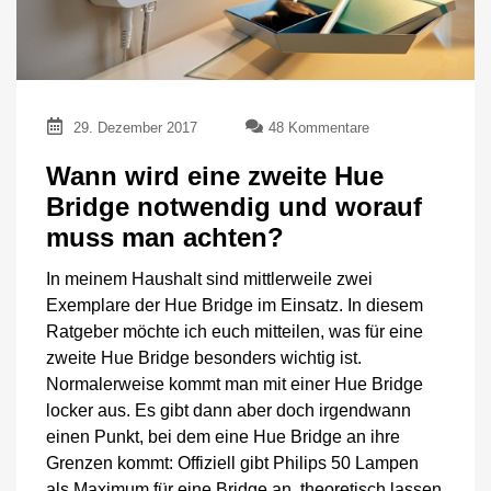
zu
29. Dezember 2017
48 Kommentare
Wann
wird
Wann wird eine zweite Hue
eine
Bridge notwendig und worauf
zweite
Hue
muss man achten?
Bridge
notwendig
In meinem Haushalt sind mittlerweile zwei
und
Exemplare der Hue Bridge im Einsatz. In diesem
worauf
Ratgeber möchte ich euch mitteilen, was für eine
muss
man
zweite Hue Bridge besonders wichtig ist.
achten?
Normalerweise kommt man mit einer Hue Bridge
locker aus. Es gibt dann aber doch irgendwann
einen Punkt, bei dem eine Hue Bridge an ihre
Grenzen kommt: Offiziell gibt Philips 50 Lampen
als Maximum für eine Bridge an, theoretisch lassen