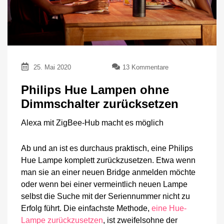
zu
25. Mai 2020
13 Kommentare
Philips
Hue
Philips Hue Lampen ohne
Lampen
Dimmschalter zurücksetzen
ohne
Dimmschalter
Alexa mit ZigBee-Hub macht es möglich
zurücksetzen
Ab und an ist es durchaus praktisch, eine Philips
Hue Lampe komplett zurückzusetzen. Etwa wenn
man sie an einer neuen Bridge anmelden möchte
oder wenn bei einer vermeintlich neuen Lampe
selbst die Suche mit der Seriennummer nicht zu
Erfolg führt. Die einfachste Methode,
eine Hue-
Lampe zurückzusetzen
, ist zweifelsohne der