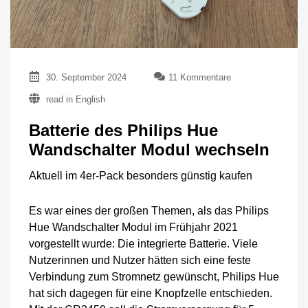
zu
30. September 2024
11 Kommentare
Batterie
read in English
des
Philips
Batterie des Philips Hue
Hue
Wandschalter
Wandschalter Modul wechseln
Modul
wechseln
Aktuell im 4er-Pack besonders günstig kaufen
Es war eines der großen Themen, als das Philips
Hue Wandschalter Modul im Frühjahr 2021
vorgestellt wurde: Die integrierte Batterie. Viele
Nutzerinnen und Nutzer hätten sich eine feste
Verbindung zum Stromnetz gewünscht, Philips Hue
hat sich dagegen für eine Knopfzelle entschieden.