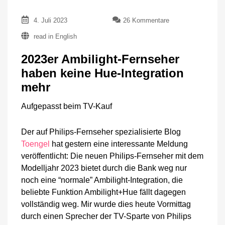
zu
4. Juli 2023
26 Kommentare
2023er
read in English
Ambilight-
Fernseher
2023er Ambilight-Fernseher
haben
keine
haben keine Hue-Integration
Hue-
mehr
Integration
mehr
Aufgepasst beim TV-Kauf
Der auf Philips-Fernseher spezialisierte Blog
Toengel
hat gestern eine interessante Meldung
veröffentlicht: Die neuen Philips-Fernseher mit dem
Modelljahr 2023 bietet durch die Bank weg nur
noch eine “normale” Ambilight-Integration, die
beliebte Funktion Ambilight+Hue fällt dagegen
vollständig weg. Mir wurde dies heute Vormittag
durch einen Sprecher der TV-Sparte von Philips