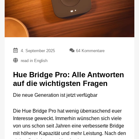
zu
4. September 2025
64 Kommentare
Hue
read in English
Bridge
Pro:
Hue Bridge Pro: Alle Antworten
Alle
Antworten
auf die wichtigsten Fragen
auf
die
Die neue Generation ist jetzt verfügbar
wichtigsten
Fragen
Die Hue Bridge Pro hat wenig überraschend euer
Interesse geweckt. Immerhin wünschen sich viele
von uns schon seit Jahren eine verbesserte Bridge
mit höherer Kapazität und mehr Leistung. Nach den