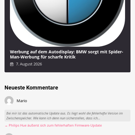
Werbung auf dem Autodisplay: BMW sorgt mit Spider-
Man-Werbung für scharfe Kritik
7. August 2026
Neueste Kommentare
Mario
Bei mir ist das automatische Update aus. Es liegt wohl die fehlerhafte Version im
Zwischenspeicher. Wie kann ich denn nun sicherstellen, dass ich...
→ Philips Hue äußerst sich zum fehlerhaften Firmware-Update