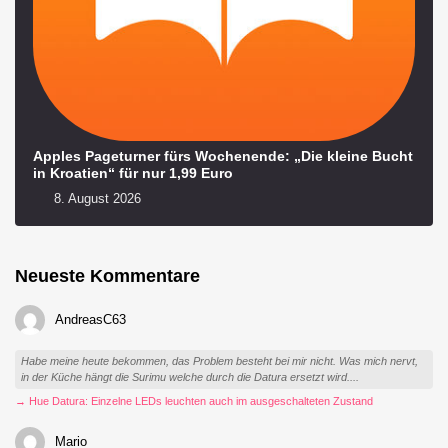
Apples Pageturner fürs Wochenende: „Die kleine Bucht
in Kroatien“ für nur 1,99 Euro
8. August 2026
Neueste Kommentare
AndreasC63
Habe meine heute bekommen, das Problem besteht bei mir nicht. Was mich nervt,
in der Küche hängt die Surimu welche durch die Datura ersetzt wird....
→ Hue Datura: Einzelne LEDs leuchten auch im ausgeschalteten Zustand
Mario