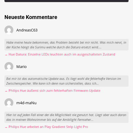
Neueste Kommentare
AndreasC63
Habe meine heute bekommen, das Problem besteht bei mir nicht. Was mich nervt, in
der Küche hängt die Surimu welche durch die Datura ersetzt wird....
→ Hue Datura: Einzelne LEDs leuchten auch im ausgeschalteten Zustand
Mario
Bei mir ist das automatische Update aus. Es liegt wohl die fehlerhafte Version im
Zwischenspeicher. Wie kann ich denn nun sicherstellen, dass ich...
→ Philips Hue äußerst sich zum fehlerhaften Firmware-Update
m4d-maNu
Hier ist auf jeden Fall einer der die Möglichkeit nie genutzt hat. Liegt aber auch daran
das in meinen Wohnzimmer bis auf der Ambilight Fernseher...
→ Philips Hue arbeitet an Play Gradient Strip Light Pro